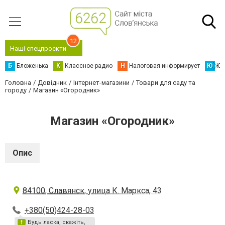
12
Наші спецпроєкти
Б
Бложенька
К
Классное радио
Н
Налоговая информирует
Ю
Юс
Головна
Довідник
Інтернет-магазини
Товари для саду та
городу
Магазин «Огородник»
Магазин «Огородник»
Опис
84100, Славянск, улица К. Маркса, 43
+380(50)424-28-03
Будь ласка, скажіть,