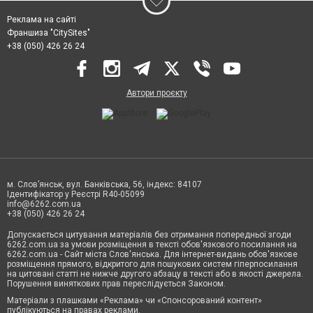
Реклама на сайті
Франшиза "CitySites"
+38 (050) 426 26 24
Автори проєкту
м. Слов’янськ, вул. Банківська, 56, індекс: 84107
Ідентифікатор у Реєстрі R40-05099
info@6262.com.ua
+38 (050) 426 26 24
Допускається цитування матеріалів без отримання попередньої згоди
6262.com.ua за умови розміщення в тексті обов'язкового посилання на
6262.com.ua - Сайт міста Слов'янська. Для інтернет-видань обов'язкове
розміщення прямого, відкритого для пошукових систем гіперпосилання
на цитовані статті не нижче другого абзацу в тексті або в якості джерела.
Порушення виняткових прав переслідується Законом.
Матеріали з плашками «Реклама» чи «Спонсорований контент»
публікуються на правах реклами.