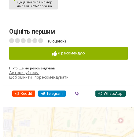
що дізналися номер
на сайті 6262.com.ua
Оцініть першим
(
0
оцінок)
Я рекомендую
Ніхто ще не рекомендував
Авторизуйтесь
,
щоб оцінити і порекомендувати
Reddit
Telegram
Viber
WhatsApp