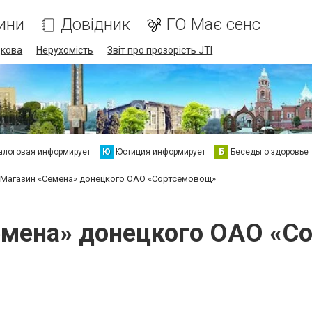
ини
Довідник
ГО Має сенс
дкова
Нерухомість
Звіт про прозорість JTI
алоговая информирует
Ю
Юстиция информирует
Б
Беседы о здоровье
Магазин «Семена» донецкого ОАО «Сортсемовощ»
емена» донецкого ОАО «С