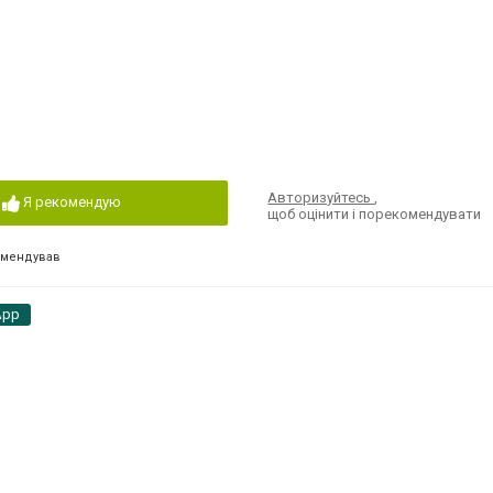
Авторизуйтесь
,
Я рекомендую
щоб оцінити і порекомендувати
омендував
App