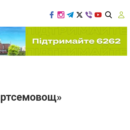
ортсемовощ»