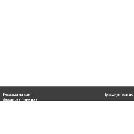
Приєднуйтесь до 
Реклама на сайті
Франшиза "CitySites"
+38 (050) 426 26 24
Автори проєкту
м. Слов’янськ, вул. Банківська, 56, індекс: 84107
Допускається цит
Ідентифікатор у Реєстрі R40-05099
тексті обов'язко
info@6262.com.ua
розміщення прямо