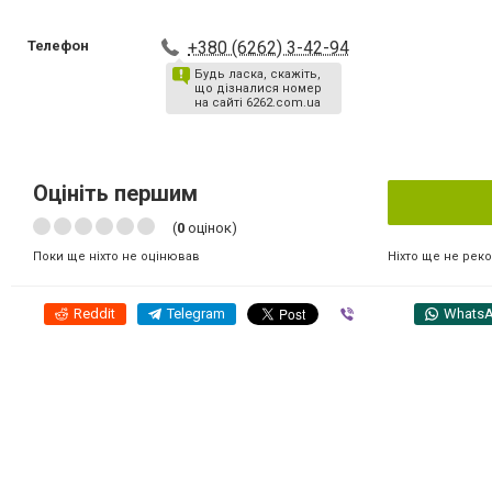
Телефон
+380 (6262) 3-42-94
Будь ласка, скажіть,
що дізналися номер
на сайті 6262.com.ua
Оцініть першим
(
0
оцінок)
Ніхто ще не рек
Поки ще ніхто не оцінював
Reddit
Telegram
Viber
Whats