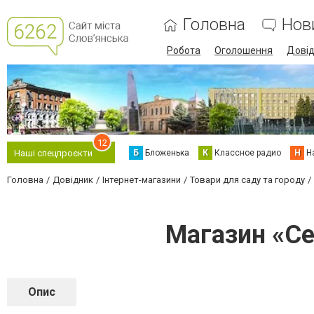
Головна
Нов
Робота
Оголошення
Дові
12
Б
Бложенька
К
Классное радио
Н
Н
Наші спецпроєкти
Головна
Довідник
Інтернет-магазини
Товари для саду та городу
Магазин «С
Опис