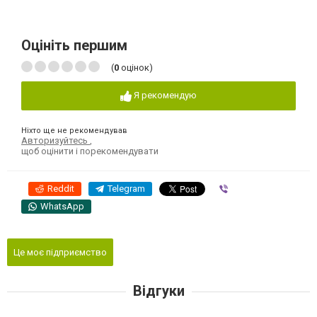
Оцініть першим
(
0
оцінок)
Я рекомендую
Ніхто ще не рекомендував
Авторизуйтесь
,
щоб оцінити і порекомендувати
Reddit
Telegram
Viber
WhatsApp
Це моє підприємство
Відгуки