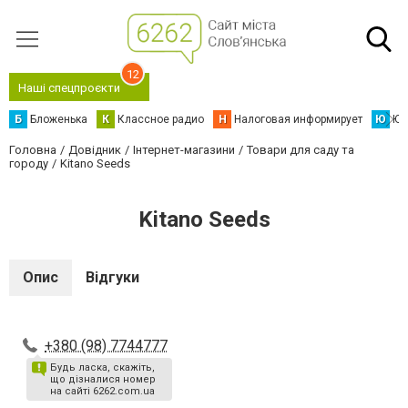
12
Наші спецпроєкти
Б
Бложенька
К
Классное радио
Н
Налоговая информирует
Ю
Юс
Головна
Довідник
Інтернет-магазини
Товари для саду та
городу
Kitano Seeds
Kitano Seeds
Опис
Відгуки
+380 (98) 7744777
Будь ласка, скажіть,
що дізналися номер
на сайті 6262.com.ua