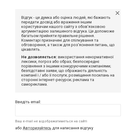
Відгук - це думка або оцінка людей, які бажають
передати досвід або враження іншим
користувачам нашого сайту з обов'язковою
аргументацією залишеного відгука. Це допоможе
багатьом прийняти правильне рішення.
Коментарі призначені для спілкування та
обговорення, а також для роз'яснення питань, що
цікавлять.
Не дозволяється:
використання ненормативної
лексики, погроз або образ; безпосереднє
порівняння з іншими конкуруючими компаніями;
безпідставні заяви, що ображають діяльність
компанії і / або її послуги; розміщення посилань на
сторонні інтернет-ресурси; реклама та
самореклама.
Введіть email:
Ваш e-mail не відображатиметься на сайті
або
Авторизуйтесь
для написання відгуку