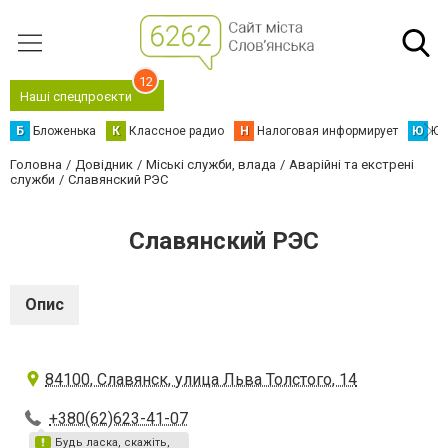
12
Наші спецпроєкти
Б
Бложенька
К
Классное радио
Н
Налоговая информирует
Ю
Юс
Головна
Довідник
Міські служби, влада
Аварійні та екстрені
служби
Славянский РЭС
Славянский РЭС
Опис
84100, Славянск, улица Льва Толстого, 14
+380(62)623-41-07
Будь ласка, скажіть,