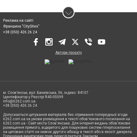
Реклама на сайті
Франшиза "CitySites"
+38 (050) 426 26 24
Автори проєкту
м. Слов’янськ, вул. Банківська, 56, індекс: 84107
Ідентифікатор у Реєстрі R40-05099
info@6262.com.ua
+38 (050) 426 26 24
Допускається цитування матеріалів без отримання попередньої згоди
6262.com.ua за умови розміщення в тексті обов'язкового посилання на
6262.com.ua - Сайт міста Слов'янська. Для інтернет-видань обов'язкове
розміщення прямого, відкритого для пошукових систем гіперпосилання
на цитовані статті не нижче другого абзацу в тексті або в якості джерела.
Порушення виняткових прав переслідується Законом.