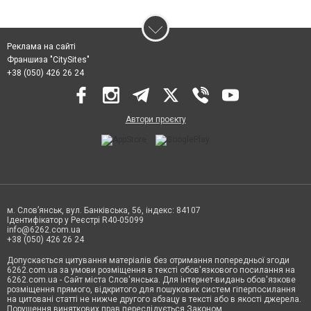
Реклама на сайті
Франшиза "CitySites"
+38 (050) 426 26 24
Автори проєкту
м. Слов’янськ, вул. Банківська, 56, індекс: 84107
Ідентифікатор у Реєстрі R40-05099
info@6262.com.ua
+38 (050) 426 26 24
Допускається цитування матеріалів без отримання попередньої згоди
6262.com.ua за умови розміщення в тексті обов'язкового посилання на
6262.com.ua - Сайт міста Слов'янська. Для інтернет-видань обов'язкове
розміщення прямого, відкритого для пошукових систем гіперпосилання
на цитовані статті не нижче другого абзацу в тексті або в якості джерела.
Порушення виняткових прав переслідується Законом.