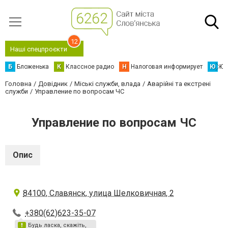
12
Наші спецпроєкти
Б
Бложенька
К
Классное радио
Н
Налоговая информирует
Ю
Юс
Головна
Довідник
Міські служби, влада
Аварійні та екстрені
служби
Управление по вопросам ЧС
Управление по вопросам ЧС
Опис
84100, Славянск, улица Шелковичная, 2
+380(62)623-35-07
Будь ласка, скажіть,