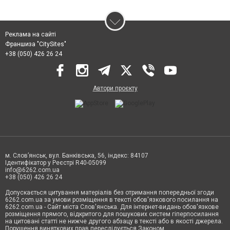
Реклама на сайті
Франшиза "CitySites"
+38 (050) 426 26 24
Автори проєкту
м. Слов’янськ, вул. Банківська, 56, індекс: 84107
Ідентифікатор у Реєстрі R40-05099
info@6262.com.ua
+38 (050) 426 26 24
Допускається цитування матеріалів без отримання попередньої згоди
6262.com.ua за умови розміщення в тексті обов'язкового посилання на
6262.com.ua - Сайт міста Слов'янська. Для інтернет-видань обов'язкове
розміщення прямого, відкритого для пошукових систем гіперпосилання
на цитовані статті не нижче другого абзацу в тексті або в якості джерела.
Порушення виняткових прав переслідується Законом.