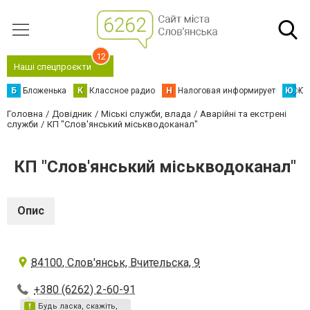
12
Наші спецпроєкти
Б
Бложенька
К
Классное радио
Н
Налоговая информирует
Ю
Юс
Головна
Довідник
Міські служби, влада
Аварійні та екстрені
служби
КП "Слов'янський міськводоканал"
КП "Слов'янський міськводоканал"
Опис
84100, Слов'янськ, Вчительска, 9
+380 (6262) 2-60-91
Будь ласка, скажіть,