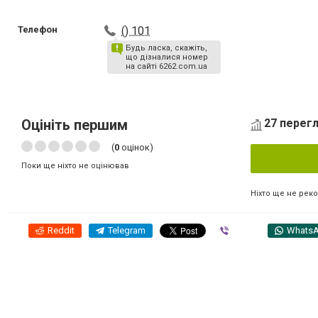
Телефон
() 101
Будь ласка, скажіть,
що дізналися номер
на сайті 6262.com.ua
Оцініть першим
27 перегл
(
0
оцінок)
Поки ще ніхто не оцінював
Ніхто ще не рек
Reddit
Telegram
Viber
Whats