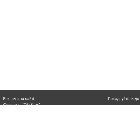
Приєднуйтесь до 
Реклама на сайті
Франшиза "CitySites"
+38 (050) 426 26 24
Автори проєкту
м. Слов’янськ, вул. Банківська, 56, індекс: 84107
Допускається цит
Ідентифікатор у Реєстрі R40-05099
тексті обов'язко
info@6262.com.ua
розміщення прямо