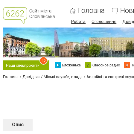
Головна
Нов
Робота
Оголошення
Дові
12
Б
Бложенька
К
Классное радио
Н
Н
Наші спецпроєкти
Головна
Довідник
Міські служби, влада
Аварійні та екстрені слу
Опис