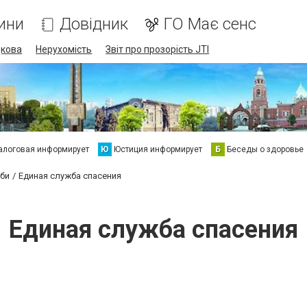
ини
Довідник
ГО Має сенс
дкова
Нерухомість
Звіт про прозорість JTI
алоговая информирует
Ю
Юстиция информирует
Б
Беседы о здоровье
жби
Единая служба спасения
Единая служба спасения