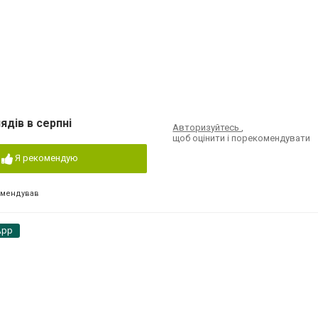
ядів в серпні
Авторизуйтесь
,
щоб оцінити і порекомендувати
Я рекомендую
омендував
App