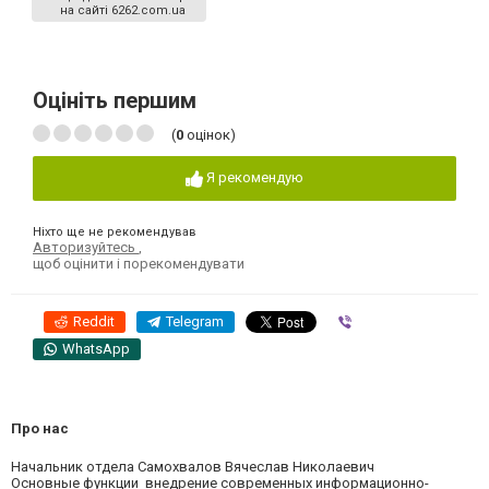
на сайті 6262.com.ua
Оцініть першим
(
0
оцінок)
Я рекомендую
Ніхто ще не рекомендував
Авторизуйтесь
,
щоб оцінити і порекомендувати
Reddit
Telegram
Viber
WhatsApp
Про нас
Начальник отдела Самохвалов Вячеслав Николаевич
Основные функции внедрение современных информационно-