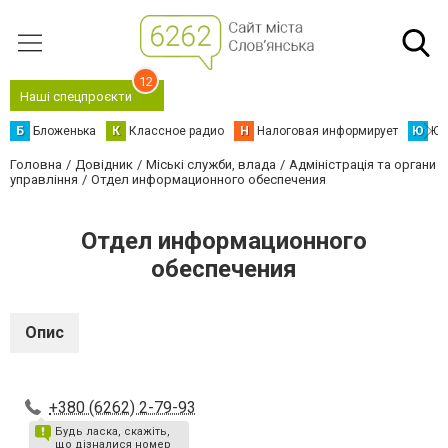
12
Наші спецпроєкти
Б
Бложенька
К
Классное радио
Н
Налоговая информирует
Ю
Юс
Головна
Довідник
Міські служби, влада
Адміністрація та органи
управління
Отдел информационного обеспечения
Отдел информационного
обеспечения
Опис
+380 (6262) 2-79-93
Будь ласка, скажіть,
що дізналися номер