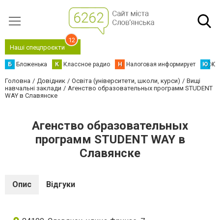
12
Наші спецпроєкти
Б
Бложенька
К
Классное радио
Н
Налоговая информирует
Ю
Юс
Головна
Довідник
Освіта (університети, школи, курси)
Вищі
навчальні заклади
Агенство образовательных программ STUDENT
WAY в Славянске
Агенство образовательных
программ STUDENT WAY в
Славянске
Опис
Відгуки