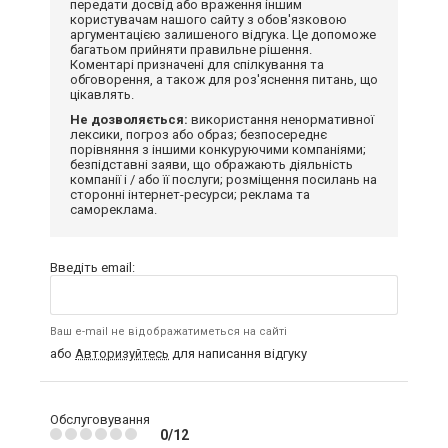
передати досвід або враження іншим
користувачам нашого сайту з обов'язковою
аргументацією залишеного відгука. Це допоможе
багатьом прийняти правильне рішення.
Коментарі призначені для спілкування та
обговорення, а також для роз'яснення питань, що
цікавлять.
Не дозволяється:
використання ненормативної
лексики, погроз або образ; безпосереднє
порівняння з іншими конкуруючими компаніями;
безпідставні заяви, що ображають діяльність
компанії і / або її послуги; розміщення посилань на
сторонні інтернет-ресурси; реклама та
самореклама.
Введіть email:
Ваш e-mail не відображатиметься на сайті
або
Авторизуйтесь
для написання відгуку
Обслуговування
0/12