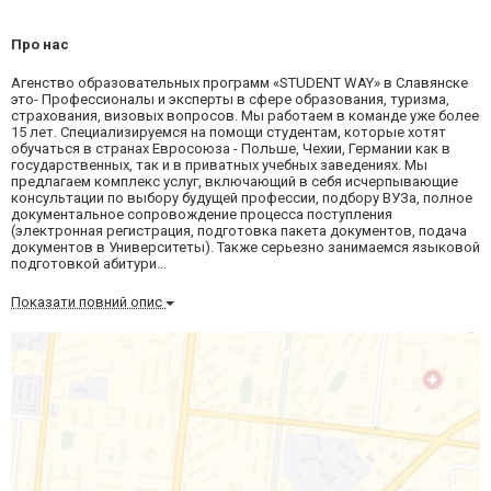
Про нас
Агенство образовательных программ «STUDENT WAY» в Славянске
это- Профессионалы и эксперты в сфере образования, туризма,
страхования, визовых вопросов. Мы работаем в команде уже более
15 лет. Специализируемся на помощи студентам, которые хотят
обучаться в странах Евросоюза - Польше, Чехии, Германии как в
государственных, так и в приватных учебных заведениях. Мы
предлагаем комплекс услуг, включающий в себя исчерпывающие
консультации по выбору будущей профессии, подбору ВУЗа, полное
документальное сопровождение процесса поступления
(электронная регистрация, подготовка пакета документов, подача
документов в Университеты). Также серьезно занимаемся языковой
подготовкой абитури...
Показати повний опис