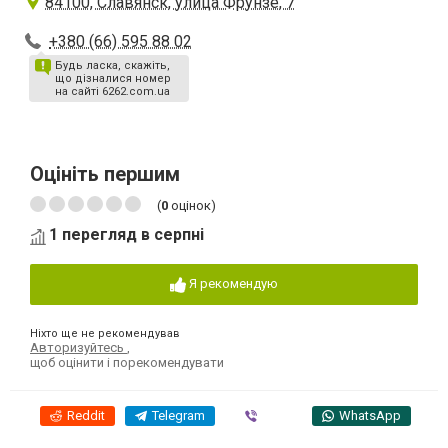
84100, Славянск, улица Фрунзе, 7
+380 (66) 595 88 02
Будь ласка, скажіть,
що дізналися номер
на сайті 6262.com.ua
Оцініть першим
(
0
оцінок)
1 перегляд в серпні
Я рекомендую
Ніхто ще не рекомендував
Авторизуйтесь
,
щоб оцінити і порекомендувати
Reddit
Telegram
Viber
WhatsApp