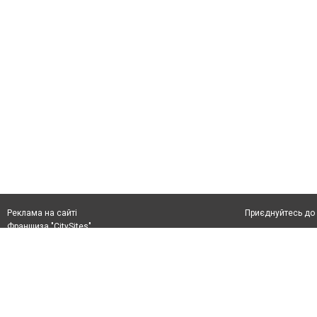
Приєднуйтесь до 
Реклама на сайті
Франшиза "CitySites"
+38 (050) 426 26 24
Автори проєкту
м. Слов’янськ, вул. Банківська, 56, індекс: 84107
Допускається цит
Ідентифікатор у Реєстрі R40-05099
тексті обов'язко
info@6262.com.ua
розміщення прямо
+38 (050) 426 26 24
абзацу в тексті 