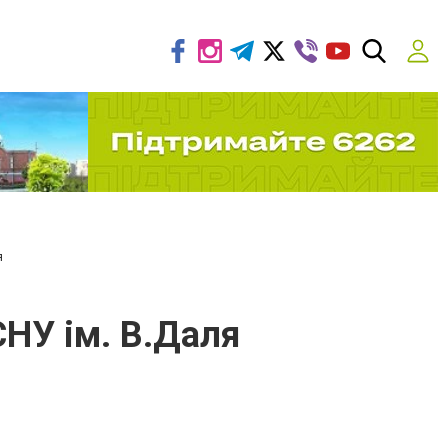
я
НУ ім. В.Даля