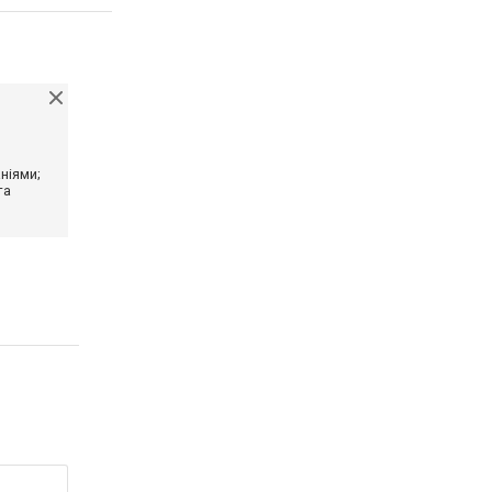
ніями;
та