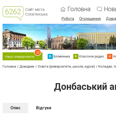
Головна
Нов
Робота
Оголошення
Дові
12
Б
Бложенька
К
Классное радио
Н
Н
Наші спецпроєкти
Головна
Довідник
Освіта (університети, школи, курси)
Коледжі, т
Донбаський а
Опис
Відгуки