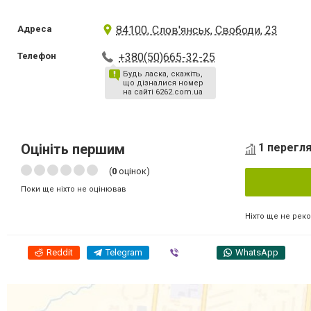
Адреса
84100, Слов'янськ, Свободи, 23
Телефон
+380(50)665-32-25
Будь ласка, скажіть,
що дізналися номер
на сайті 6262.com.ua
Оцініть першим
1 перегля
(
0
оцінок)
Поки ще ніхто не оцінював
Ніхто ще не рек
Reddit
Telegram
Viber
WhatsApp