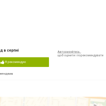
д в серпні
Авторизуйтесь
,
щоб оцінити і порекомендувати
Я рекомендую
омендував