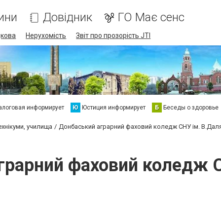
ини
Довідник
ГО Має сенс
дкова
Нерухомість
Звіт про прозорість JTI
алоговая информирует
Ю
Юстиция информирует
Б
Беседы о здоровье
ехнікуми, училища
Донбаський аграрний фаховий коледж СНУ ім. В.Дал
грарний фаховий коледж С