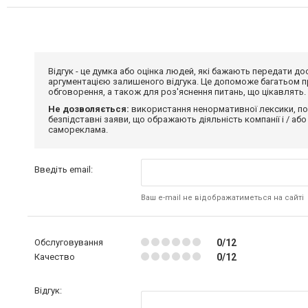
Відгук - це думка або оцінка людей, які бажають передати 
аргументацією залишеного відгука. Це допоможе багатьом пр
обговорення, а також для роз'яснення питань, що цікавлять.
Не дозволяється:
використання ненормативної лексики, по
безпідставні заяви, що ображають діяльність компанії і / або
самореклама.
Введіть email:
Ваш e-mail не відображатиметься на сайті
Обслуговування
0/12
Качество
0/12
Відгук: