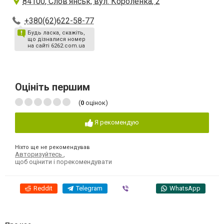
84100, Слов'янськ, вул. Короленка, 2
+380(62)622-58-77
Будь ласка, скажіть,
що дізналися номер
на сайті 6262.com.ua
Оцініть першим
(
0
оцінок)
Я рекомендую
Ніхто ще не рекомендував
Авторизуйтесь
,
щоб оцінити і порекомендувати
Reddit
Telegram
Viber
WhatsApp