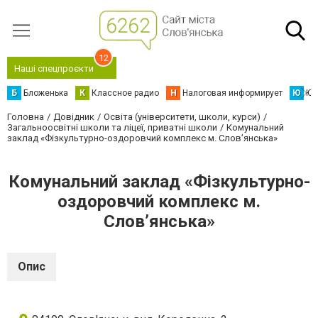
12
Наші спецпроєкти
Б
Бложенька
К
Классное радио
Н
Налоговая информирует
Ю
Юс
Головна
Довідник
Освіта (університети, школи, курси)
Загальноосвітні школи та ліцеї, приватні школи
Комунальний
заклад «Фізкультурно-оздоровчий комплекс м. Слов’янська»
Комунальний заклад «Фізкультурно-
оздоровчий комплекс м.
Слов’янська»
Опис