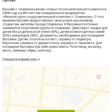
Про нас
Бассейн г. Славянска вновь открыт после капитального ремонта в
2008 году и работает как коммунальное предприятие
«Физкультурно-оздоровительный комплекс г. Славянска». С того
времени бассейн предоставляет свои услуги школьникам,
студентам, жителям города Славянска. В бассейне постоянно
занимается спортивная группа по плаванию. Действуют скидки для
детей без родительской опеки (40%), детей из многодетных семей
(35%), инвалидов (40%). Документы, необходимые для посещения
бассейна: Детям: соскоб на я/глист, справку от педиатра.
Взрослым: справка от дерматолога, справка от терапевта. Для
посещения бассейна при себе нужно иметь: Полотенце, мочалку,
мыло, сменную обувь, шапочку....
Показати повний опис