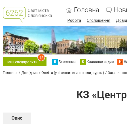
Головна
Нов
Робота
Оголошення
Дові
12
Б
Бложенька
К
Классное радио
Н
Н
Наші спецпроєкти
Головна
Довідник
Освіта (університети, школи, курси)
Загальноос
КЗ «Центр
Опис