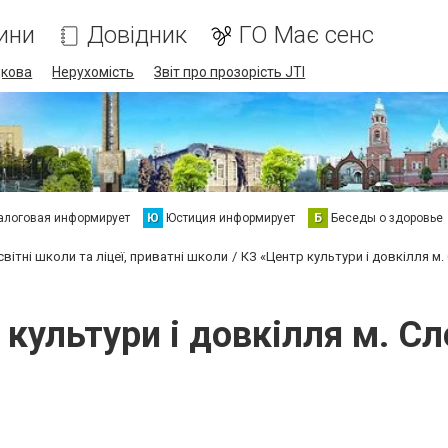
ини
Довідник
ГО Має сенс
дкова
Нерухомість
Звіт про прозорість JTI
алоговая информирует
Ю
Юстиция информирует
Б
Беседы о здоровье
вітні школи та ліцеї, приватні школи
КЗ «Центр культури і довкілля м.
 культури і довкілля м. Сл