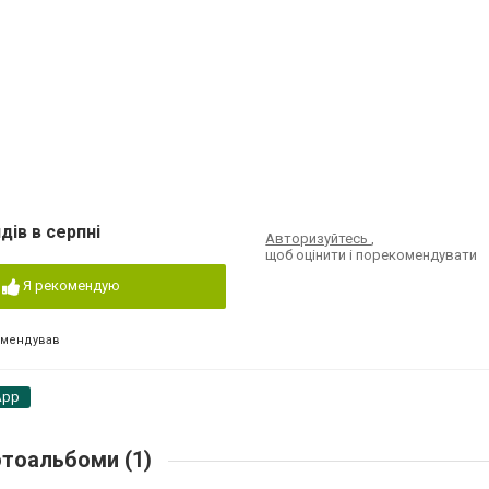
7
дів в серпні
Авторизуйтесь
,
щоб оцінити і порекомендувати
Я рекомендую
омендував
App
тоальбоми (1)