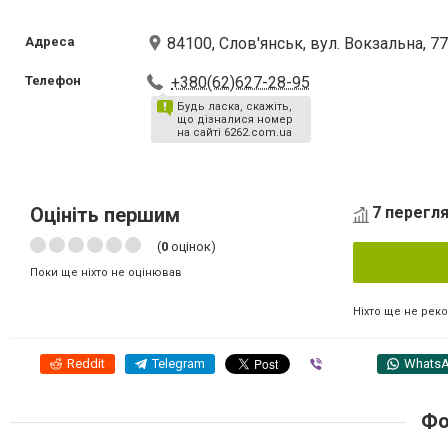
Адреса
84100, Слов'янськ, вул. Вокзальна, 7
Телефон
+380(62)627-28-95
Будь ласка, скажіть,
що дізналися номер
на сайті 6262.com.ua
Оцініть першим
7 перегля
(
0
оцінок)
Поки ще ніхто не оцінював
Ніхто ще не рек
Reddit
Telegram
Viber
Whats
Фо