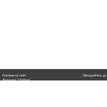
Приєднуйтесь до 
Реклама на сайті
Франшиза "CitySites"
+38 (050) 426 26 24
Автори проєкту
м. Слов’янськ, вул. Банківська, 56, індекс: 84107
Допускається цит
Ідентифікатор у Реєстрі R40-05099
тексті обов'язко
info@6262.com.ua
розміщення прямо