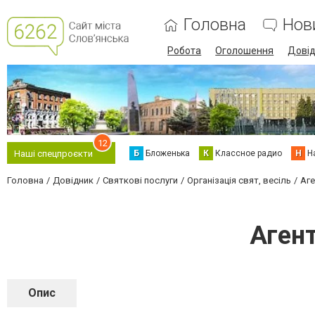
Головна
Нов
Робота
Оголошення
Дові
12
Б
Бложенька
К
Классное радио
Н
Н
Наші спецпроєкти
Головна
Довідник
Святкові послуги
Організація свят, весіль
Аге
Аген
Опис