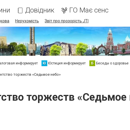
ини
Довідник
ГО Має сенс
дкова
Нерухомість
Звіт про прозорість JTI
алоговая информирует
Ю
Юстиция информирует
Б
Беседы о здоровье
нтство торжеств «Седьмое небо»
тство торжеств «Седьмое 