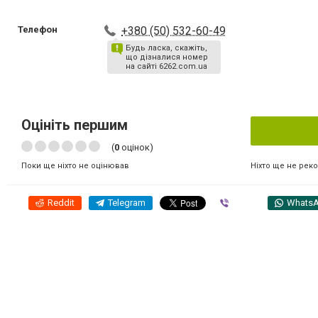
Телефон
+380 (50) 532-60-49
Будь ласка, скажіть,
що дізналися номер
на сайті 6262.com.ua
Оцініть першим
(
0
оцінок)
Ніхто ще не рек
Поки ще ніхто не оцінював
Reddit
Telegram
Viber
Whats