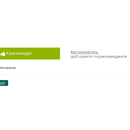
Авторизуйтесь
,
Я рекомендую
щоб оцінити і порекомендувати
омендував
App