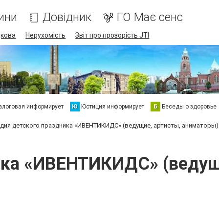
ини
Довідник
ГО Має сенс
дкова
Нерухомість
Звіт про прозорість JTI
алоговая информирует
Ю
Юстиция информирует
Б
Беседы о здоровье
дия детского праздника «ИВЕНТИКИДС» (ведущие, артисты, аниматоры)
ика «ИВЕНТИКИДС» (ведущ