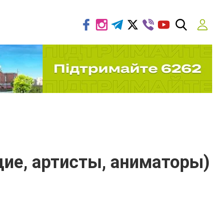
ие, артисты, аниматоры)