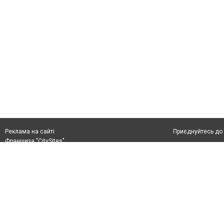
Приєднуйтесь до 
Реклама на сайті
Франшиза "CitySites"
+38 (050) 426 26 24
Автори проєкту
м. Слов’янськ, вул. Банківська, 56, індекс: 84107
Допускається цит
Ідентифікатор у Реєстрі R40-05099
тексті обов'язко
info@6262.com.ua
розміщення прямо
+38 (050) 426 26 24
абзацу в тексті 
Матеріали з плаш