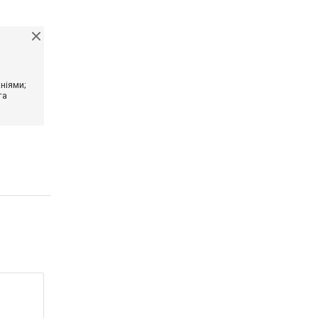
ніями;
та