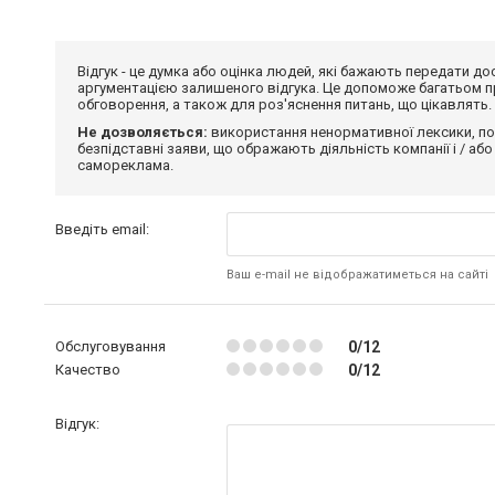
Відгук - це думка або оцінка людей, які бажають передати 
аргументацією залишеного відгука. Це допоможе багатьом пр
обговорення, а також для роз'яснення питань, що цікавлять.
Не дозволяється:
використання ненормативної лексики, по
безпідставні заяви, що ображають діяльність компанії і / або
самореклама.
Введіть email:
Ваш e-mail не відображатиметься на сайті
Обслуговування
0/12
Качество
0/12
Відгук: