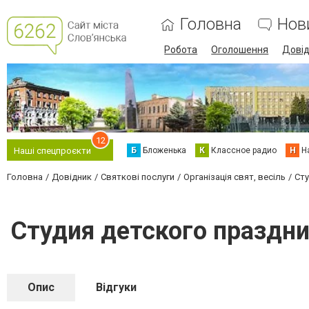
Головна
Нов
Робота
Оголошення
Дові
12
Б
Бложенька
К
Классное радио
Н
Н
Наші спецпроєкти
Головна
Довідник
Святкові послуги
Організація свят, весіль
Сту
Студия детского праздн
Опис
Відгуки