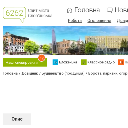
Головна
Нов
Робота
Оголошення
Дові
12
Б
Бложенька
К
Классное радио
Н
Н
Наші спецпроєкти
Головна
Довідник
Будівництво (продукція)
Ворота, паркани, огор
Опис