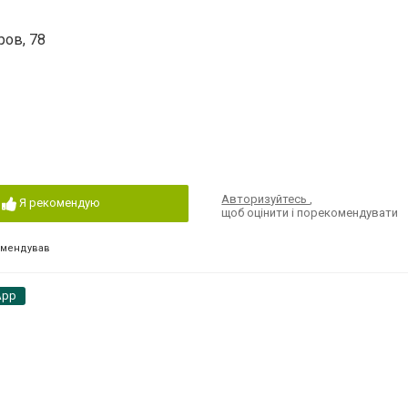
ров, 78
Авторизуйтесь
,
Я рекомендую
щоб оцінити і порекомендувати
омендував
App