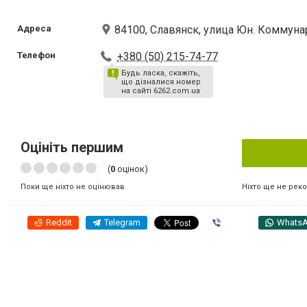
Адреса
84100, Славянск, улица Юн. Коммуна
Телефон
+380 (50) 215-74-77
Будь ласка, скажіть,
що дізналися номер
на сайті 6262.com.ua
Оцініть першим
(
0
оцінок)
Ніхто ще не рек
Поки ще ніхто не оцінював
Reddit
Telegram
Viber
Whats