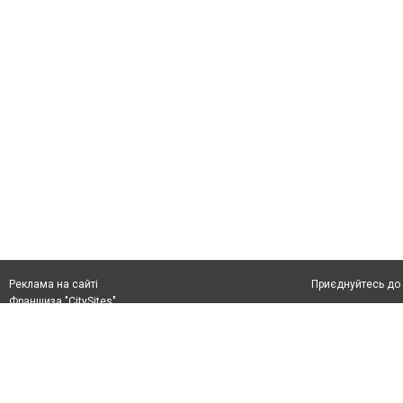
Приєднуйтесь до 
Реклама на сайті
Франшиза "CitySites"
+38 (050) 426 26 24
Автори проєкту
м. Слов’янськ, вул. Банківська, 56, індекс: 84107
Допускається цит
Ідентифікатор у Реєстрі R40-05099
тексті обов'язко
info@6262.com.ua
розміщення прямо