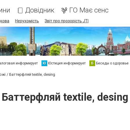
ини
Довідник
ГО Має сенс
дкова
Нерухомість
Звіт про прозорість JTI
алоговая информирует
Ю
Юстиция информирует
Б
Беседы о здоровье
ожі
Баттерфляй textile, desing
Баттерфляй textile, desing