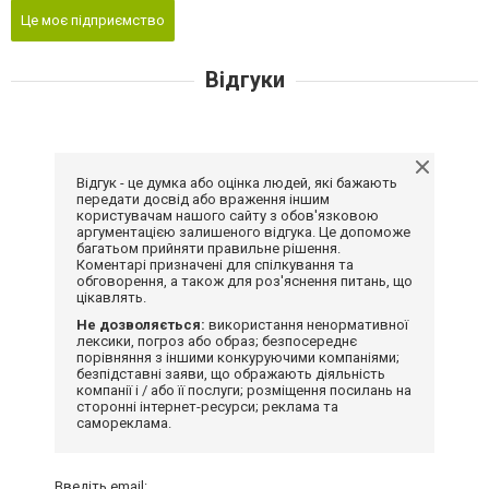
Це моє підприємство
Відгуки
Відгук - це думка або оцінка людей, які бажають
передати досвід або враження іншим
користувачам нашого сайту з обов'язковою
аргументацією залишеного відгука. Це допоможе
багатьом прийняти правильне рішення.
Коментарі призначені для спілкування та
обговорення, а також для роз'яснення питань, що
цікавлять.
Не дозволяється:
використання ненормативної
лексики, погроз або образ; безпосереднє
порівняння з іншими конкуруючими компаніями;
безпідставні заяви, що ображають діяльність
компанії і / або її послуги; розміщення посилань на
сторонні інтернет-ресурси; реклама та
самореклама.
Введіть email: