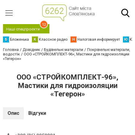
12
Наші спецпроєкти
Б
Бложенька
К
Классное радио
Н
Налоговая информирует
Ю
Юс
Головна
Довідник
Будівельні матеріали
Покрівельні матеріали,
водостік
ООО «СТРОЙКОМПЛЕКТ-96», Мастики для гидроизоляции
«Тегерон»
ООО «СТРОЙКОМПЛЕКТ-96»,
Мастики для гидроизоляции
«Тегерон»
Опис
Відгуки