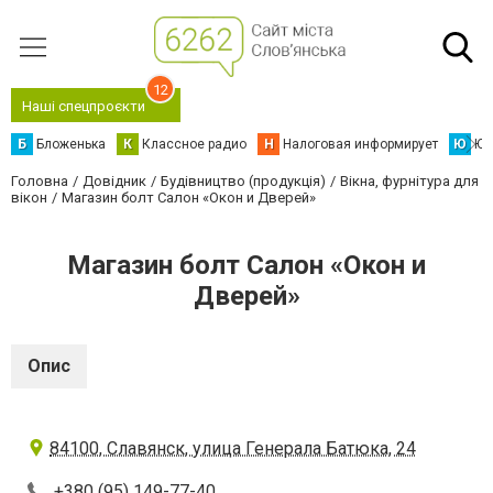
12
Наші спецпроєкти
Б
Бложенька
К
Классное радио
Н
Налоговая информирует
Ю
Юс
Головна
Довідник
Будівництво (продукція)
Вікна, фурнітура для
вікон
Магазин болт Салон «Окон и Дверей»
Магазин болт Салон «Окон и
Дверей»
Опис
84100, Славянск, улица Генерала Батюка, 24
+380 (95) 149-77-40