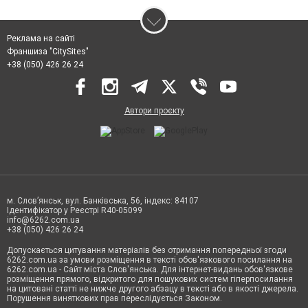
Реклама на сайті
Франшиза "CitySites"
+38 (050) 426 26 24
Автори проєкту
м. Слов’янськ, вул. Банківська, 56, індекс: 84107
Ідентифікатор у Реєстрі R40-05099
info@6262.com.ua
+38 (050) 426 26 24
Допускається цитування матеріалів без отримання попередньої згоди
6262.com.ua за умови розміщення в тексті обов'язкового посилання на
6262.com.ua - Сайт міста Слов'янська. Для інтернет-видань обов'язкове
розміщення прямого, відкритого для пошукових систем гіперпосилання
на цитовані статті не нижче другого абзацу в тексті або в якості джерела.
Порушення виняткових прав переслідується Законом.