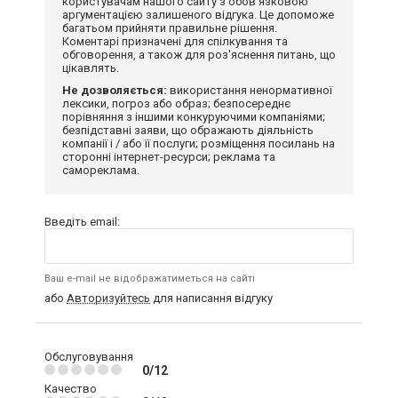
користувачам нашого сайту з обов'язковою
аргументацією залишеного відгука. Це допоможе
багатьом прийняти правильне рішення.
Коментарі призначені для спілкування та
обговорення, а також для роз'яснення питань, що
цікавлять.
Не дозволяється:
використання ненормативної
лексики, погроз або образ; безпосереднє
порівняння з іншими конкуруючими компаніями;
безпідставні заяви, що ображають діяльність
компанії і / або її послуги; розміщення посилань на
сторонні інтернет-ресурси; реклама та
самореклама.
Введіть email:
Ваш e-mail не відображатиметься на сайті
або
Авторизуйтесь
для написання відгуку
Обслуговування
0/12
Качество