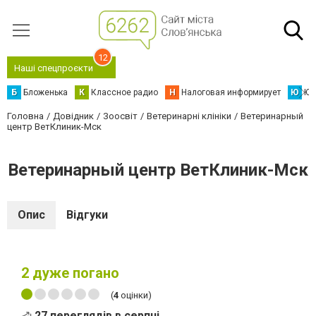
12
Наші спецпроєкти
Б
Бложенька
К
Классное радио
Н
Налоговая информирует
Ю
Юс
Головна
Довідник
Зоосвіт
Ветеринарні клініки
Ветеринарный
центр ВетКлиник-Мск
Ветеринарный центр ВетКлиник-Мск
Опис
Відгуки
2
дуже погано
(
4
оцінки)
27 переглядів в серпні