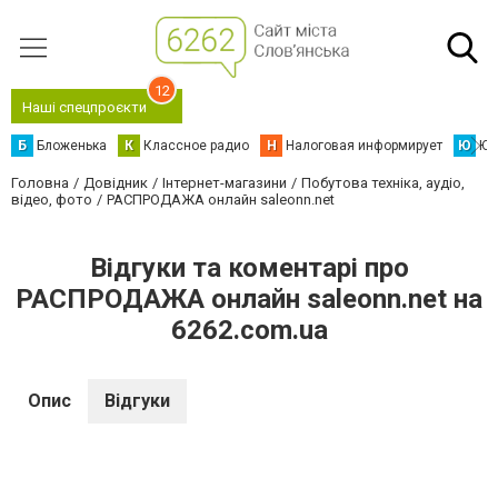
12
Наші спецпроєкти
Б
Бложенька
К
Классное радио
Н
Налоговая информирует
Ю
Юс
Головна
Довідник
Інтернет-магазини
Побутова техніка, аудіо,
відео, фото
РАСПРОДАЖА онлайн saleonn.net
Відгуки та коментарі про
РАСПРОДАЖА онлайн saleonn.net на
6262.com.ua
Опис
Відгуки