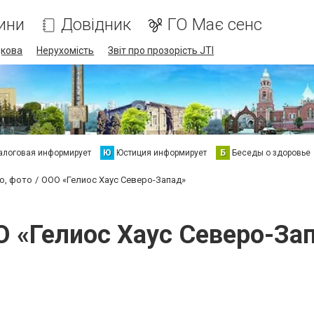
ини
Довідник
ГО Має сенс
дкова
Нерухомість
Звіт про прозорість JTI
алоговая информирует
Ю
Юстиция информирует
Б
Беседы о здоровье
ео, фото
ООО «Гелиос Хаус Северо-Запад»
 «Гелиос Хаус Северо-За