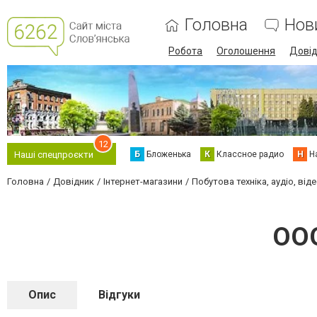
Головна
Нов
Робота
Оголошення
Дові
12
Б
Бложенька
К
Классное радио
Н
Н
Наші спецпроєкти
Головна
Довідник
Інтернет-магазини
Побутова техніка, аудіо, від
ООО
Опис
Відгуки