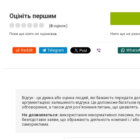
Оцініть першим
(
0
оцінок)
Ніхто ще не рек
Поки ще ніхто не оцінював
Reddit
Telegram
Viber
Whats
Відгук - це думка або оцінка людей, які бажають передати 
аргументацією залишеного відгука. Це допоможе багатьом пр
обговорення, а також для роз'яснення питань, що цікавлять.
Не дозволяється:
використання ненормативної лексики, по
безпідставні заяви, що ображають діяльність компанії і / або
самореклама.