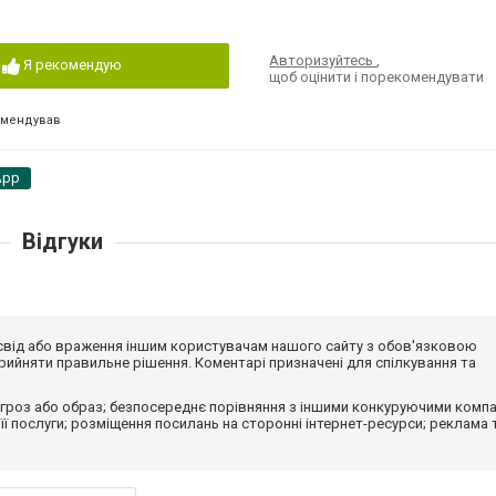
Авторизуйтесь
,
Я рекомендую
щоб оцінити і порекомендувати
омендував
App
Відгуки
досвід або враження іншим користувачам нашого сайту з обов'язковою
ийняти правильне рішення. Коментарі призначені для спілкування та
гроз або образ; безпосереднє порівняння з іншими конкуруючими компа
 її послуги; розміщення посилань на сторонні інтернет-ресурси; реклама 