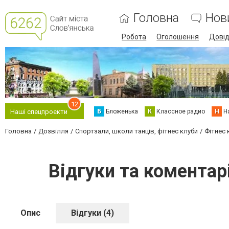
Головна
Нов
Робота
Оголошення
Дові
12
Б
Бложенька
К
Классное радио
Н
Н
Наші спецпроєкти
Головна
Дозвілля
Спортзали, школи танців, фітнес клуби
Фітнес 
Відгуки та коментар
Опис
Відгуки (4)