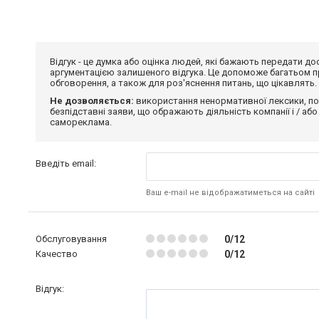
Відгук - це думка або оцінка людей, які бажають передати 
аргументацією залишеного відгука. Це допоможе багатьом пр
обговорення, а також для роз'яснення питань, що цікавлять.
Не дозволяється:
використання ненормативної лексики, по
безпідставні заяви, що ображають діяльність компанії і / або
самореклама.
Введіть email:
Ваш e-mail не відображатиметься на сайті
Обслуговування
0/12
Качество
0/12
Відгук: