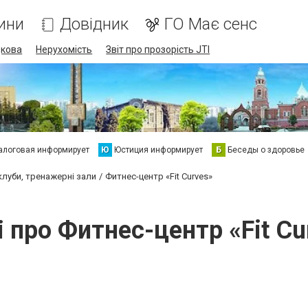
ини
Довідник
ГО Має сенс
дкова
Нерухомість
Звіт про прозорість JTI
алоговая информирует
Ю
Юстиция информирует
Б
Беседы о здоровье
клуби, тренажерні зали
Фитнес-центр «Fit Curves»
і про Фитнес-центр «Fit Cu