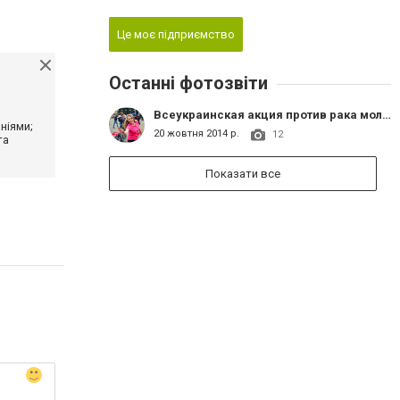
Це моє підприємство
Останні фотозвіти
Всеукраинская акция против рака молочной железы в Славянске. Партнер - женский фитнес клуб «ФитКёрвс»
ніями;
20 жовтня 2014 р.
12
та
Показати все