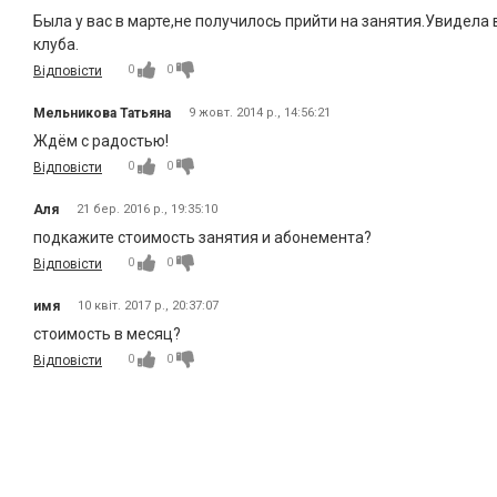
Была у вас в марте,не получилось прийти на занятия.Увидела
клуба.
0
0
Відповісти
Мельникова Татьяна
9 жовт. 2014 р., 14:56:21
Ждём с радостью!
0
0
Відповісти
Аля
21 бер. 2016 р., 19:35:10
подкажите стоимость занятия и абонемента?
0
0
Відповісти
имя
10 квіт. 2017 р., 20:37:07
стоимость в месяц?
0
0
Відповісти