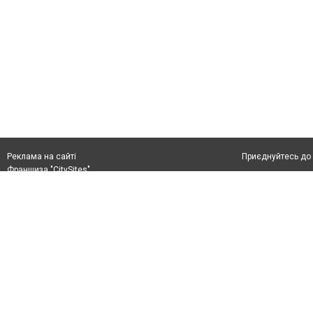
Приєднуйтесь до 
Реклама на сайті
Франшиза "CitySites"
+38 (050) 426 26 24
Автори проєкту
м. Слов’янськ, вул. Банківська, 56, індекс: 84107
Допускається цит
Ідентифікатор у Реєстрі R40-05099
тексті обов'язко
info@6262.com.ua
розміщення прямо
+38 (050) 426 26 24
абзацу в тексті 
Матеріали з плаш
Політика конфіде