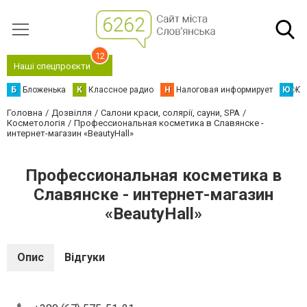
12
Наші спецпроєкти
Б
Бложенька
К
Классное радио
Н
Налоговая информирует
Ю
Юс
Головна
Дозвілля
Салони краси, солярії, сауни, SPA
Косметологія
Профессиональная косметика в Славянске -
интернет-магазин «BeautyHall»
Профессиональная косметика в
Славянске - интернет-магазин
«BeautyHall»
Опис
Відгуки