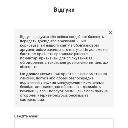
Відгуки
Відгук - це думка або оцінка людей, які бажають
передати досвід або враження іншим
користувачам нашого сайту з обов'язковою
аргументацією залишеного відгука. Це допоможе
багатьом прийняти правильне рішення.
Коментарі призначені для спілкування та
обговорення, а також для роз'яснення питань, що
цікавлять.
Не дозволяється:
використання ненормативної
лексики, погроз або образ; безпосереднє
порівняння з іншими конкуруючими компаніями;
безпідставні заяви, що ображають діяльність
компанії і / або її послуги; розміщення посилань на
сторонні інтернет-ресурси; реклама та
самореклама.
Введіть email: