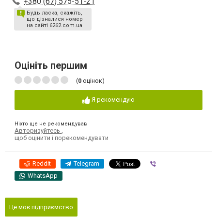
+380 (67) 575-51-21
Будь ласка, скажіть,
що дізналися номер
на сайті 6262.com.ua
Оцініть першим
(
0
оцінок)
Я рекомендую
Ніхто ще не рекомендував
Авторизуйтесь
,
щоб оцінити і порекомендувати
Reddit
Telegram
Viber
WhatsApp
Це моє підприємство