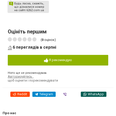
Будь ласка, скажіть,
що дізналися номер
на сайті 6262.com.ua
Оцініть першим
(
0
оцінок)
6 переглядів в серпні
Я рекомендую
Ніхто ще не рекомендував
Авторизуйтесь
,
щоб оцінити і порекомендувати
Reddit
Telegram
Viber
WhatsApp
Про нас