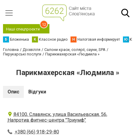
12
Наші спецпроєкти
Б
Бложенька
К
Классное радио
Н
Налоговая информирует
Ю
Юс
Головна
Дозвілля
Салони краси, солярії, сауни, SPA
Перукарські послуги
Парикмахерская «Людмила »
Парикмахерская «Людмила »
Опис
Відгуки
84100, Славянск, улица Васильевская, 56,
Напротив фитнес-центра "Триумф"
+380 (66) 918-29-80