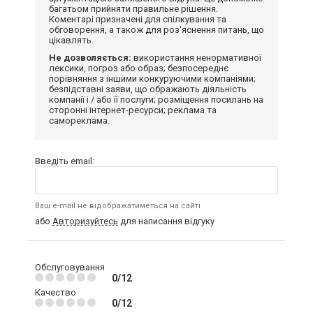
багатьом прийняти правильне рішення.
Коментарі призначені для спілкування та
обговорення, а також для роз'яснення питань, що
цікавлять.
Не дозволяється:
використання ненормативної
лексики, погроз або образ; безпосереднє
порівняння з іншими конкуруючими компаніями;
безпідставні заяви, що ображають діяльність
компанії і / або її послуги; розміщення посилань на
сторонні інтернет-ресурси; реклама та
самореклама.
Введіть email:
Ваш e-mail не відображатиметься на сайті
або
Авторизуйтесь
для написання відгуку
Обслуговування
0/12
Качество
0/12