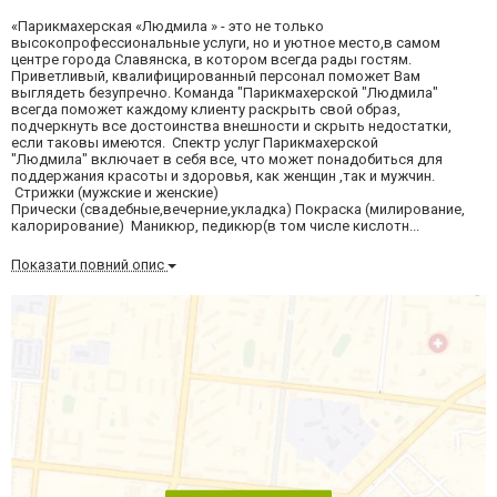
«Парикмахерская «Людмила » - это не только
высокопрофессиональные услуги, но и уютное место,в самом
центре города Славянска, в котором всегда рады гостям.
Приветливый, квалифицированный персонал поможет Вам
выглядеть безупречно. Команда "Парикмахерской "Людмила"
всегда поможет каждому клиенту раскрыть свой образ,
подчеркнуть все достоинства внешности и скрыть недостатки,
если таковы имеются. Спектр услуг Парикмахерской
"Людмила" включает в себя все, что может понадобиться для
поддержания красоты и здоровья, как женщин ,так и мужчин.
Стрижки (мужские и женские)
Прически (свадебные,вечерние,укладка) Покраска (милирование,
калорирование) Маникюр, педикюр(в том числе кислотн...
Показати повний опис