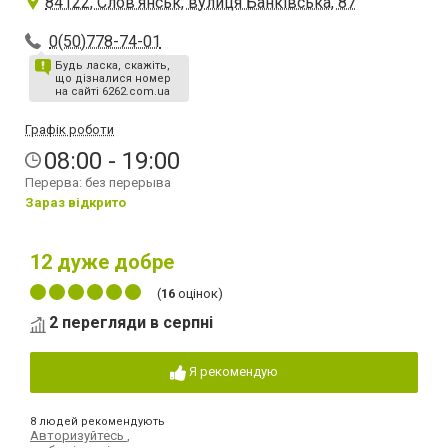
84122, Слов'янськ, вулиця Банківська, 87
0(50)778-74-01
Будь ласка, скажіть,
що дізналися номер
на сайті 6262.com.ua
Графік роботи
08:00 - 19:00
Перерва: без перерыва
Зараз відкрито
12
дуже добре
(
16
оцінок)
2 перегляди в серпні
Я рекомендую
8 людей рекомендують
Авторизуйтесь
,