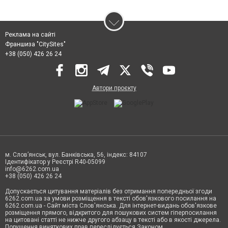
Реклама на сайті
Франшиза "CitySites"
+38 (050) 426 26 24
Автори проєкту
м. Слов’янськ, вул. Банківська, 56, індекс: 84107
Ідентифікатор у Реєстрі R40-05099
info@6262.com.ua
+38 (050) 426 26 24
Допускається цитування матеріалів без отримання попередньої згоди
6262.com.ua за умови розміщення в тексті обов'язкового посилання на
6262.com.ua - Сайт міста Слов'янська. Для інтернет-видань обов'язкове
розміщення прямого, відкритого для пошукових систем гіперпосилання
на цитовані статті не нижче другого абзацу в тексті або в якості джерела.
Порушення виняткових прав переслідується Законом.