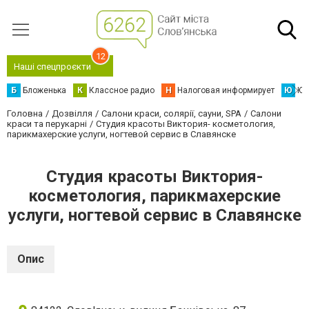
12
Наші спецпроєкти
Б
Бложенька
К
Классное радио
Н
Налоговая информирует
Ю
Юс
Головна
Дозвілля
Салони краси, солярії, сауни, SPA
Салони
краси та перукарні
Студия красоты Виктория- косметология,
парикмахерские услуги, ногтевой сервис в Славянске
Студия красоты Виктория-
косметология, парикмахерские
услуги, ногтевой сервис в Славянске
Опис