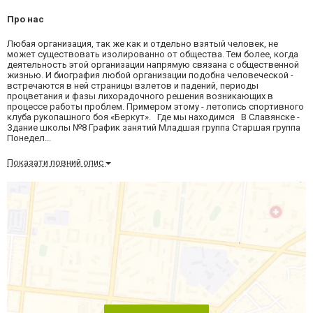
Про нас
Любая организация, так же как и отдельно взятый человек, не
может существовать изолированно от общества. Тем более, когда
деятельность этой организации напрямую связана с общественной
жизнью. И биография любой организации подобна человеческой -
встречаются в ней страницы взлетов и падений, периоды
процветания и фазы лихорадочного решения возникающих в
процессе работы проблем. Примером этому - летопись спортивного
клуба рукопашного боя «Беркут». Где мы находимся В Славянске -
Здание школы №8 График занятий Младшая группа Старшая группа
Понедел...
Показати повний опис