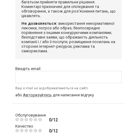
багатьом прийняти правильне рішення.
Коментарі призначені для спілкування та
обговорення, а також для роз'яснення питань, що
цікавлять.
Не дозволяється:
використання ненормативної
лексики, погроз або образ; безпосереднє
порівняння з іншими конкуруючими компаніями;
безпідставні заяви, що ображають діяльність
компанії і / або її послуги; розміщення посилань на
сторонні інтернет-ресурси; реклама та
самореклама.
Введіть email:
Ваш e-mail не відображатиметься на сайті
або
Авторизуйтесь
для написання відгуку
Обслуговування
0/12
Качество
0/12