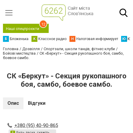
12
Наші спецпроєкти
Б
Бложенька
К
Классное радио
Н
Налоговая информирует
Ю
Юс
Головна
Дозвілля
Спортзали, школи танців, фітнес клуби
Бойові мистецтва
СК «Беркут» - Секция рукопашного боя, самбо,
боевое самбо.
СК «Беркут» - Секция рукопашного
боя, самбо, боевое самбо.
Опис
Відгуки
+380 (95) 40-90-865
Будь ласка, скажіть,