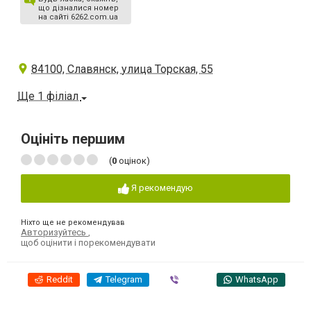
що дізналися номер
на сайті 6262.com.ua
84100, Славянск, улица Торская, 55
Ще 1 філіал
Оцініть першим
(
0
оцінок)
Я рекомендую
Ніхто ще не рекомендував
Авторизуйтесь
,
щоб оцінити і порекомендувати
Reddit
Telegram
Viber
WhatsApp