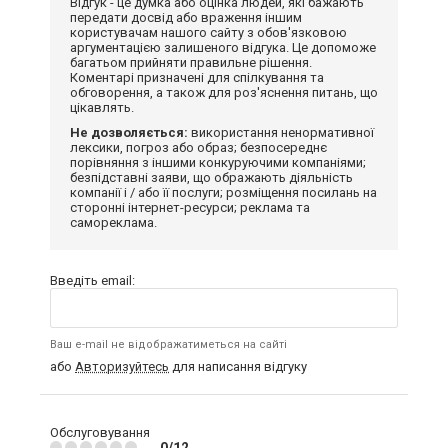
Відгук - це думка або оцінка людей, які бажають
передати досвід або враження іншим
користувачам нашого сайту з обов'язковою
аргументацією залишеного відгука. Це допоможе
багатьом прийняти правильне рішення.
Коментарі призначені для спілкування та
обговорення, а також для роз'яснення питань, що
цікавлять.
Не дозволяється:
використання ненормативної
лексики, погроз або образ; безпосереднє
порівняння з іншими конкуруючими компаніями;
безпідставні заяви, що ображають діяльність
компанії і / або її послуги; розміщення посилань на
сторонні інтернет-ресурси; реклама та
самореклама.
Введіть email:
Ваш e-mail не відображатиметься на сайті
або
Авторизуйтесь
для написання відгуку
Обслуговування