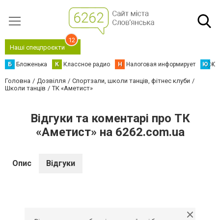
12
Наші спецпроєкти
Б
Бложенька
К
Классное радио
Н
Налоговая информирует
Ю
Юс
Головна
Дозвілля
Спортзали, школи танців, фітнес клуби
Школи танців
ТК «Аметист»
Відгуки та коментарі про ТК
«Аметист» на 6262.com.ua
Опис
Відгуки