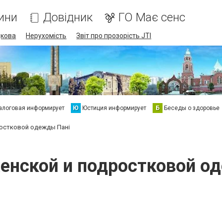
ини
Довідник
ГО Має сенс
дкова
Нерухомість
Звіт про прозорість JTI
алоговая информирует
Ю
Юстиция информирует
Б
Беседы о здоровье
ростковой одежды Пані
енской и подростковой о