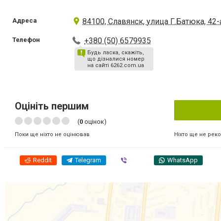
Адреса
84100, Славянск, улица Г.Батюка, 42-
Телефон
+380 (50) 6579935
Будь ласка, скажіть,
що дізналися номер
на сайті 6262.com.ua
Оцініть першим
(
0
оцінок)
Ніхто ще не рек
Поки ще ніхто не оцінював
Reddit
Telegram
Viber
WhatsApp