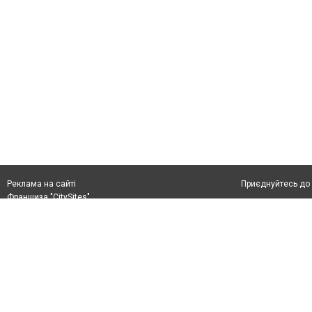
Приєднуйтесь до 
Реклама на сайті
Франшиза "CitySites"
+38 (050) 426 26 24
Автори проєкту
м. Слов’янськ, вул. Банківська, 56, індекс: 84107
Допускається цит
Ідентифікатор у Реєстрі R40-05099
тексті обов'язко
info@6262.com.ua
розміщення прямо
+38 (050) 426 26 24
абзацу в тексті 
Матеріали з плаш