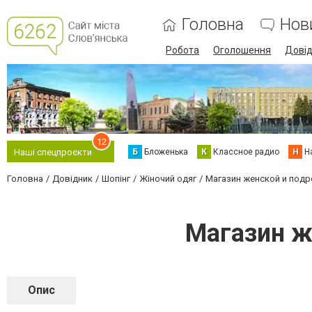
Головна
Нов
Робота
Оголошення
Дові
12
Б
Бложенька
К
Классное радио
Н
Н
Наші спецпроєкти
Головна
Довідник
Шопінг
Жіночий одяг
Магазин женской и под
Магазин ж
Опис