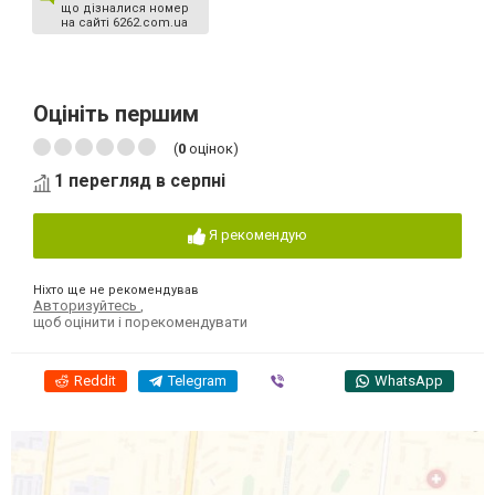
що дізналися номер
на сайті 6262.com.ua
Оцініть першим
(
0
оцінок)
1 перегляд в серпні
Я рекомендую
Ніхто ще не рекомендував
Авторизуйтесь
,
щоб оцінити і порекомендувати
Reddit
Telegram
Viber
WhatsApp