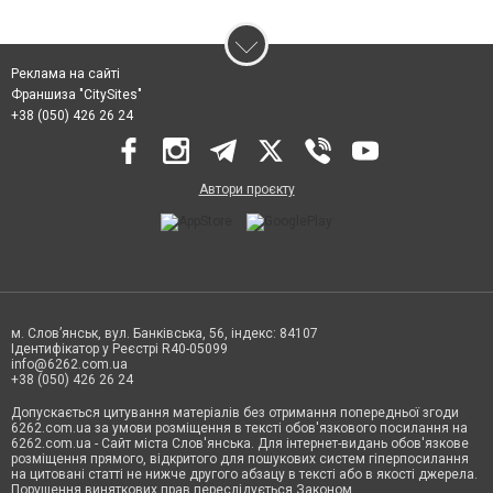
Реклама на сайті
Франшиза "CitySites"
+38 (050) 426 26 24
Автори проєкту
м. Слов’янськ, вул. Банківська, 56, індекс: 84107
Ідентифікатор у Реєстрі R40-05099
info@6262.com.ua
+38 (050) 426 26 24
Допускається цитування матеріалів без отримання попередньої згоди
6262.com.ua за умови розміщення в тексті обов'язкового посилання на
6262.com.ua - Сайт міста Слов'янська. Для інтернет-видань обов'язкове
розміщення прямого, відкритого для пошукових систем гіперпосилання
на цитовані статті не нижче другого абзацу в тексті або в якості джерела.
Порушення виняткових прав переслідується Законом.