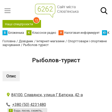
12
Наші спецпроєкти
Б
Бложенька
К
Классное радио
Н
Налоговая информирует
Ю
Юс
Головна
Довідник
Інтернет-магазини
Спорттовари і спортивне
харчування
Рыболов-турист
Рыболов-турист
Опис
84100, Славянск, улица Г.Батюка, 42-а
+380 (50) 4231480
Будь ласка, скажіть,