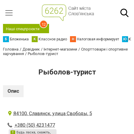
12
Наші спецпроєкти
Б
Бложенька
К
Классное радио
Н
Налоговая информирует
Ю
Юс
Головна
Довідник
Інтернет-магазини
Спорттовари і спортивне
харчування
Рыболов-турист
Рыболов-турист
Опис
84100, Славянск, улица Свободы, 5
+380 (50) 4231477
Будь ласка, скажіть,