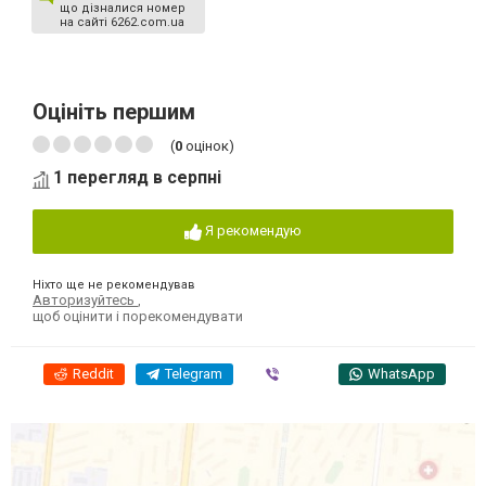
що дізналися номер
на сайті 6262.com.ua
Оцініть першим
(
0
оцінок)
1 перегляд в серпні
Я рекомендую
Ніхто ще не рекомендував
Авторизуйтесь
,
щоб оцінити і порекомендувати
Reddit
Telegram
Viber
WhatsApp