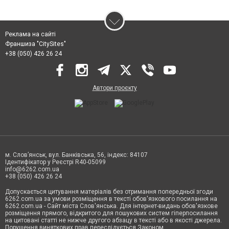
Реклама на сайті
Франшиза "CitySites"
+38 (050) 426 26 24
Автори проєкту
м. Слов’янськ, вул. Банківська, 56, індекс: 84107
Ідентифікатор у Реєстрі R40-05099
info@6262.com.ua
+38 (050) 426 26 24
Допускається цитування матеріалів без отримання попередньої згоди
6262.com.ua за умови розміщення в тексті обов'язкового посилання на
6262.com.ua - Сайт міста Слов'янська. Для інтернет-видань обов'язкове
розміщення прямого, відкритого для пошукових систем гіперпосилання
на цитовані статті не нижче другого абзацу в тексті або в якості джерела.
Порушення виняткових прав переслідується Законом.