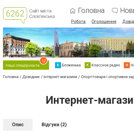
Головна
Нов
Робота
Оголошення
Дові
12
Б
Бложенька
К
Классное радио
Н
Н
Наші спецпроєкти
Головна
Довідник
Інтернет-магазини
Спорттовари і спортивне ха
Интернет-магази
Опис
Відгуки (2)