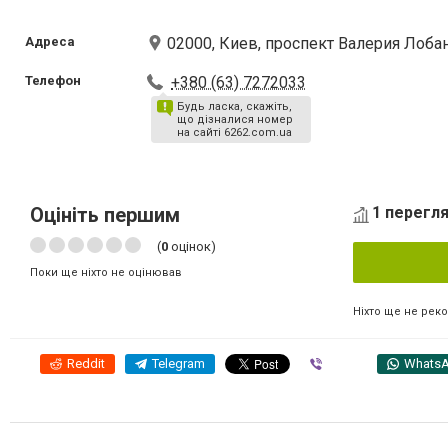
Адреса
02000, Киев, проспект Валерия Лоба
Телефон
+380 (63) 7272033
Будь ласка, скажіть,
що дізналися номер
на сайті 6262.com.ua
Оцініть першим
1 перегля
(
0
оцінок)
Поки ще ніхто не оцінював
Ніхто ще не рек
Reddit
Telegram
Viber
Whats