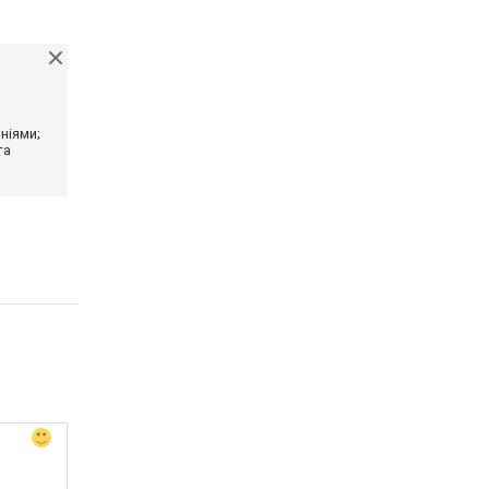
ніями;
та