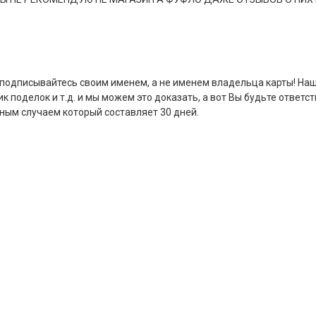
 подписывайтесь своим именем, а не именем владельца карты! Наш
 поделок и т.д. и мы можем это доказать, а вот Вы будьте ответс
йным случаем который составляет 30 дней.