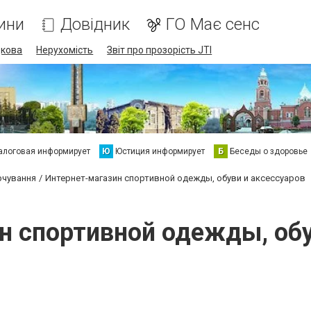
ини
Довідник
ГО Має сенс
дкова
Нерухомість
Звіт про прозорість JTI
алоговая информирует
Ю
Юстиция информирует
Б
Беседы о здоровье
рчування
Интернет-магазин спортивной одежды, обуви и аксессуаров
н спортивной одежды, обу