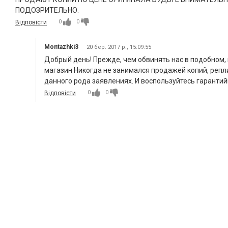
ПОДОЗРИТЕЛЬНО.
0
0
Відповісти
Montazhki3
20 бер. 2017 р., 15:09:55
Добрый день! Прежде, чем обвинять нас в подобном,
магазин Никогда не занимался продажей копий, реплик
данного рода заявлениях. И воспользуйтесь гаранти
0
0
Відповісти