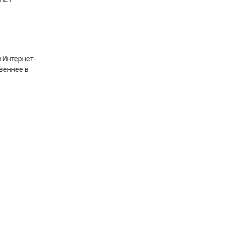
 Интернет-
твеннее в