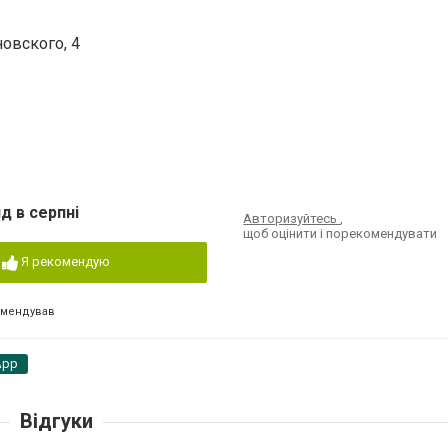
новского, 4
д в серпні
Авторизуйтесь
,
щоб оцінити і порекомендувати
Я рекомендую
омендував
App
Відгуки