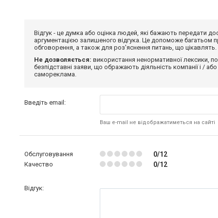
Відгук - це думка або оцінка людей, які бажають передати 
аргументацією залишеного відгука. Це допоможе багатьом пр
обговорення, а також для роз'яснення питань, що цікавлять.
Не дозволяється:
використання ненормативної лексики, по
безпідставні заяви, що ображають діяльність компанії і / або
самореклама.
Введіть email:
Ваш e-mail не відображатиметься на сайті
Обслуговування
0/12
Качество
0/12
Відгук: