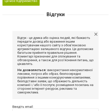
Це моє підприємство
Відгуки
Відгук - це думка або оцінка людей, які бажають
передати досвід або враження іншим
користувачам нашого сайту з обов'язковою
аргументацією залишеного відгука. Це допоможе
багатьом прийняти правильне рішення.
Коментарі призначені для спілкування та
обговорення, а також для роз'яснення питань, що
цікавлять.
Не дозволяється:
використання ненормативної
лексики, погроз або образ; безпосереднє
порівняння з іншими конкуруючими компаніями;
безпідставні заяви, що ображають діяльність
компанії і / або її послуги; розміщення посилань на
сторонні інтернет-ресурси; реклама та
самореклама.
Введіть email: