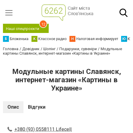
12
Наші спецпроєкти
Б
Бложенька
К
Классное радио
Н
Налоговая информирует
Ю
Юс
Головна
Довідник
Шопінг
Подарунки, сувеніри
Модульные
картины Славянск, интернет-магазин «Картины в Украине»
Модульные картины Славянск,
интернет-магазин «Картины в
Украине»
Опис
Відгуки
+380 (93) 0558111 Lifecell