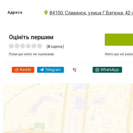
Адреса
84100, Славянск, улица Г.Батюка, 42-
Оцініть першим
(
0
оцінок)
Ніхто ще не рек
Поки ще ніхто не оцінював
Reddit
Telegram
Viber
WhatsApp