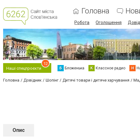
Головна
Нов
Робота
Оголошення
Дові
12
Б
Бложенька
К
Классное радио
Н
Н
Наші спецпроєкти
Головна
Довідник
Шопінг
Дитячі товари і дитяче харчування
Ма
Опис