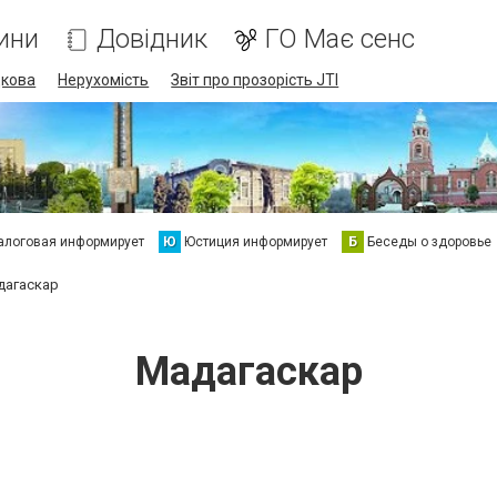
ини
Довідник
ГО Має сенс
дкова
Нерухомість
Звіт про прозорість JTI
алоговая информирует
Ю
Юстиция информирует
Б
Беседы о здоровье
дагаскар
Мадагаскар