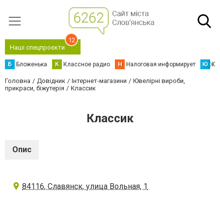
12
Наші спецпроєкти
Б
Бложенька
К
Классное радио
Н
Налоговая информирует
Ю
Юс
Головна
Довідник
Інтернет-магазини
Ювелірні вироби,
прикраси, біжутерія
Классик
Классик
Опис
84116, Славянск, улица Вольная, 1