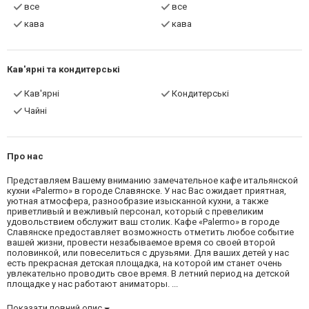
все
все
кава
кава
Кав'ярні та кондитерські
Кав'ярні
Кондитерські
Чайні
Про нас
Представляем Вашему вниманию замечательное кафе итальянской
кухни «Palermo» в городе Славянске. У нас Вас ожидает приятная,
уютная атмосфера, разнообразие изысканной кухни, а также
приветливый и вежливый персонал, который с превеликим
удовольствием обслужит ваш столик. Кафе «Palermo» в городе
Славянске предоставляет возможность отметить любое событие
вашей жизни, провести незабываемое время со своей второй
половинкой, или повеселиться с друзьями. Для ваших детей у нас
есть прекрасная детская площадка, на которой им станет очень
увлекательно проводить свое время. В летний период на детской
площадке у нас работают аниматоры. ...
Показати повний опис