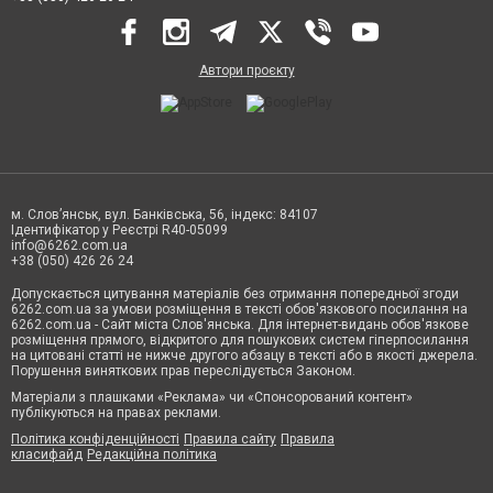
Автори проєкту
м. Слов’янськ, вул. Банківська, 56, індекс: 84107
Ідентифікатор у Реєстрі R40-05099
info@6262.com.ua
+38 (050) 426 26 24
Допускається цитування матеріалів без отримання попередньої згоди
6262.com.ua за умови розміщення в тексті обов'язкового посилання на
6262.com.ua - Сайт міста Слов'янська. Для інтернет-видань обов'язкове
розміщення прямого, відкритого для пошукових систем гіперпосилання
на цитовані статті не нижче другого абзацу в тексті або в якості джерела.
Порушення виняткових прав переслідується Законом.
Матеріали з плашками «Реклама» чи «Спонсорований контент»
публікуються на правах реклами.
Політика конфіденційності
Правила сайту
Правила
класифайд
Редакційна політика