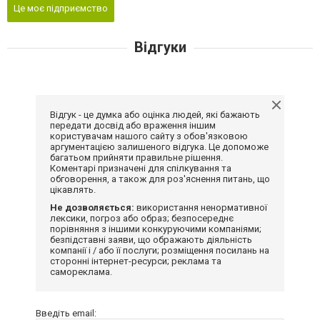
Це моє підприємство
Відгуки
Відгук - це думка або оцінка людей, які бажають
передати досвід або враження іншим
користувачам нашого сайту з обов'язковою
аргументацією залишеного відгука. Це допоможе
багатьом прийняти правильне рішення.
Коментарі призначені для спілкування та
обговорення, а також для роз'яснення питань, що
цікавлять.
Не дозволяється:
використання ненормативної
лексики, погроз або образ; безпосереднє
порівняння з іншими конкуруючими компаніями;
безпідставні заяви, що ображають діяльність
компанії і / або її послуги; розміщення посилань на
сторонні інтернет-ресурси; реклама та
самореклама.
Введіть email: