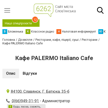
12
Наші спецпроєкти
Б
Бложенька
К
Классное радио
Н
Налоговая информирует
Ю
Юс
Головна
Дозвілля
Ресторани, кафе, піцерії, суші
Ресторани
Кафе PALERMO Italiano Cafe
Кафе PALERMO Italiano Cafe
Опис
Відгуки
84100, Славянск, Г. Батюка, 35-б
0(66)949-31-91
- Администратор
Будь ласка, скажіть,