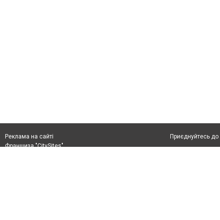
Приєднуйтесь до 
Реклама на сайті
Франшиза "CitySites"
+38 (050) 426 26 24
Автори проєкту
м. Слов’янськ, вул. Банківська, 56, індекс: 84107
Допускається цит
Ідентифікатор у Реєстрі R40-05099
тексті обов'язко
info@6262.com.ua
розміщення прямо
+38 (050) 426 26 24
абзацу в тексті 
Матеріали з плаш