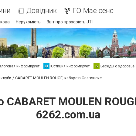
ини
Довідник
ГО Має сенс
дкова
Нерухомість
Звіт про прозорість JTI
алоговая информирует
Ю
Юстиция информирует
Б
Беседы о здоровье
-клуби
CABARET MOULEN ROUGE, кабаре в Славянске
ро CABARET MOULEN ROUGE
6262.com.ua