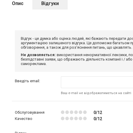
Опис
Відгуки
Відгук - це думка або оцінка людей, які бажають передати 
аргументацією залишеного відгука. Це допоможе багатьом пр
обговорення, а також для роз'яснення питань, що цікавлять.
Не дозволяється:
використання ненормативної лексики, по
безпідставні заяви, що ображають діяльність компанії і / або
самореклама.
Введіть email:
Ваш e-mail не відображатиметься на сайті
Обслуговування
0/12
Качество
0/12