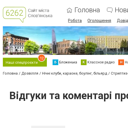
Головна
Нов
Робота
Оголошення
Дові
12
Б
Бложенька
К
Классное радио
Н
Н
Наші спецпроєкти
Головна
Дозвілля
Нічні клуби, караоке, боулінг, більярд
Стриптиз
Відгуки та коментарі п