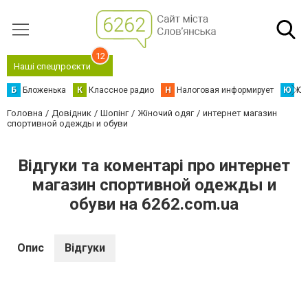
12
Наші спецпроєкти
Б
Бложенька
К
Классное радио
Н
Налоговая информирует
Ю
Юс
Головна
Довідник
Шопінг
Жіночий одяг
интернет магазин
спортивной одежды и обуви
Відгуки та коментарі про интернет
магазин спортивной одежды и
обуви на 6262.com.ua
Опис
Відгуки