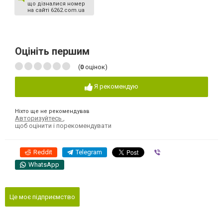
що дізналися номер
на сайті 6262.com.ua
Оцініть першим
(
0
оцінок)
Я рекомендую
Ніхто ще не рекомендував
Авторизуйтесь
,
щоб оцінити і порекомендувати
Reddit
Telegram
Viber
WhatsApp
Це моє підприємство