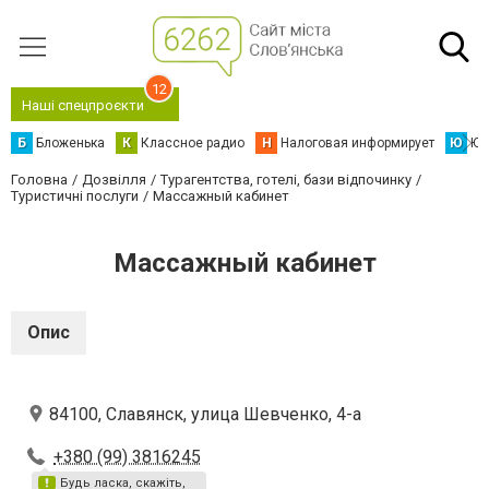
12
Наші спецпроєкти
Б
Бложенька
К
Классное радио
Н
Налоговая информирует
Ю
Юс
Головна
Дозвілля
Турагентства, готелі, бази відпочинку
Туристичні послуги
Массажный кабинет
Массажный кабинет
Опис
84100, Славянск, улица Шевченко, 4-а
+380 (99) 3816245
Будь ласка, скажіть,