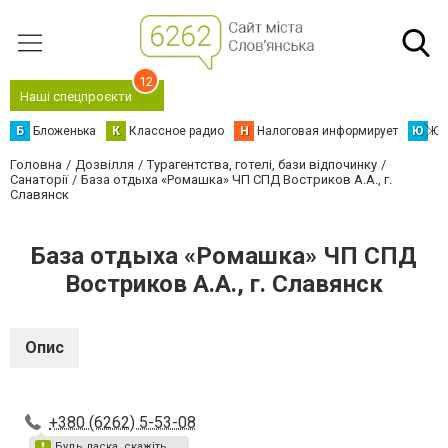
12
Наші спецпроєкти
Б
Бложенька
К
Классное радио
Н
Налоговая информирует
Ю
Юс
Головна
Дозвілля
Турагентства, готелі, бази відпочинку
Санаторії
База отдыха «Ромашка» ЧП СПД Востриков А.А., г.
Славянск
База отдыха «Ромашка» ЧП СПД
Востриков А.А., г. Славянск
Опис
+380 (6262) 5-53-08
Будь ласка, скажіть,