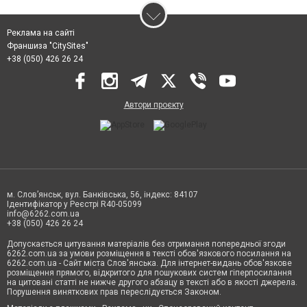
Реклама на сайті
Франшиза "CitySites"
+38 (050) 426 26 24
Автори проєкту
м. Слов’янськ, вул. Банківська, 56, індекс: 84107
Ідентифікатор у Реєстрі R40-05099
info@6262.com.ua
+38 (050) 426 26 24
Допускається цитування матеріалів без отримання попередньої згоди
6262.com.ua за умови розміщення в тексті обов'язкового посилання на
6262.com.ua - Сайт міста Слов'янська. Для інтернет-видань обов'язкове
розміщення прямого, відкритого для пошукових систем гіперпосилання
на цитовані статті не нижче другого абзацу в тексті або в якості джерела.
Порушення виняткових прав переслідується Законом.