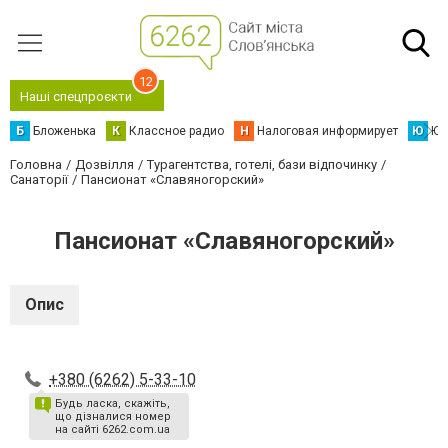
12
Наші спецпроєкти
Б
Бложенька
К
Классное радио
Н
Налоговая информирует
Ю
Юс
Головна
Дозвілля
Турагентства, готелі, бази відпочинку
Санаторії
Пансионат «Славяногорский»
Пансионат «Славяногорский»
Опис
+380 (6262) 5-33-10
Будь ласка, скажіть,
що дізналися номер
на сайті 6262.com.ua