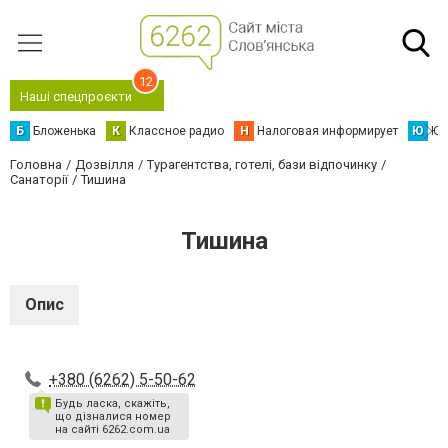
12
Наші спецпроєкти
Б
Бложенька
К
Классное радио
Н
Налоговая информирует
Ю
Юс
Головна
Дозвілля
Турагентства, готелі, бази відпочинку
Санаторії
Тишина
Тишина
Опис
+380 (6262) 5-50-62
Будь ласка, скажіть,
що дізналися номер
на сайті 6262.com.ua