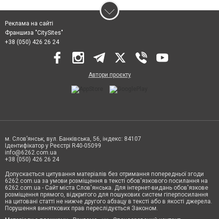
Реклама на сайті
Франшиза "CitySites"
+38 (050) 426 26 24
Автори проєкту
м. Слов’янськ, вул. Банківська, 56, індекс: 84107
Ідентифікатор у Реєстрі R40-05099
info@6262.com.ua
+38 (050) 426 26 24
Допускається цитування матеріалів без отримання попередньої згоди
6262.com.ua за умови розміщення в тексті обов'язкового посилання на
6262.com.ua - Сайт міста Слов'янська. Для інтернет-видань обов'язкове
розміщення прямого, відкритого для пошукових систем гіперпосилання
на цитовані статті не нижче другого абзацу в тексті або в якості джерела.
Порушення виняткових прав переслідується Законом.