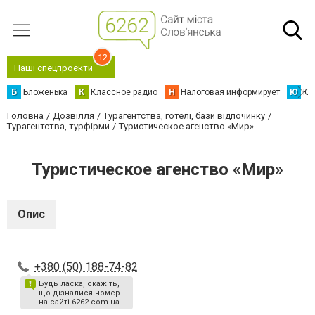
12
Наші спецпроєкти
Б
Бложенька
К
Классное радио
Н
Налоговая информирует
Ю
Юс
Головна
Дозвілля
Турагентства, готелі, бази відпочинку
Турагентства, турфірми
Туристическое агенство «Мир»
Туристическое агенство «Мир»
Опис
+380 (50) 188-74-82
Будь ласка, скажіть,
що дізналися номер
на сайті 6262.com.ua