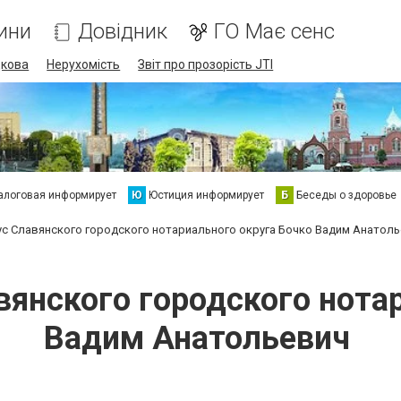
ини
Довідник
ГО Має сенс
дкова
Нерухомість
Звіт про прозорість JTI
алоговая информирует
Ю
Юстиция информирует
Б
Беседы о здоровье
с Славянского городского нотариального округа Бочко Вадим Анатол
янского городского нота
Вадим Анатольевич