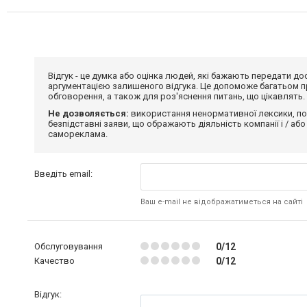
Відгук - це думка або оцінка людей, які бажають передати 
аргументацією залишеного відгука. Це допоможе багатьом пр
обговорення, а також для роз'яснення питань, що цікавлять.
Не дозволяється:
використання ненормативної лексики, по
безпідставні заяви, що ображають діяльність компанії і / або
самореклама.
Введіть email:
Ваш e-mail не відображатиметься на сайті
Обслуговування
0/12
Качество
0/12
Відгук: