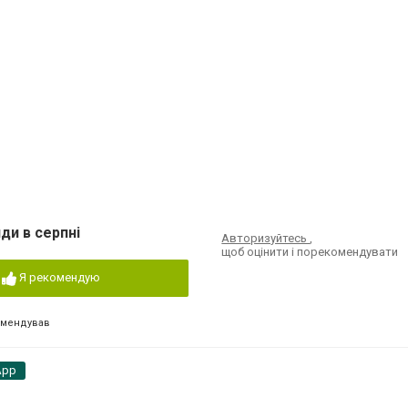
ди в серпні
Авторизуйтесь
,
щоб оцінити і порекомендувати
Я рекомендую
омендував
App