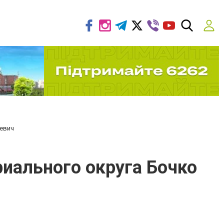
ьевич
риального округа Бочко