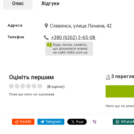
Опис
Відгуки
Адреса
Славянск, улица Ленина, 42
Телефон
+380 (6262) 3-65-08
Будь ласка, скажіть,
що дізналися номер
на сайті 6262.com.ua
Оцініть першим
3 перегля
(
0
оцінок)
Поки ще ніхто не оцінював
Ніхто ще не рек
Reddit
Telegram
Viber
Whats