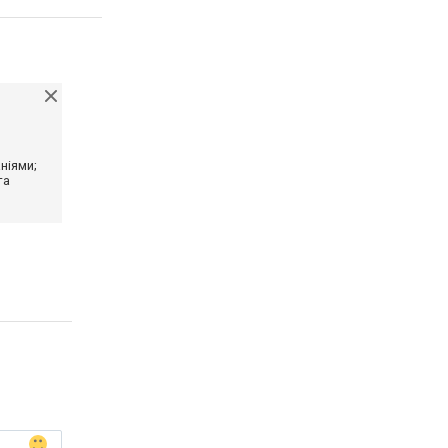
ніями;
та