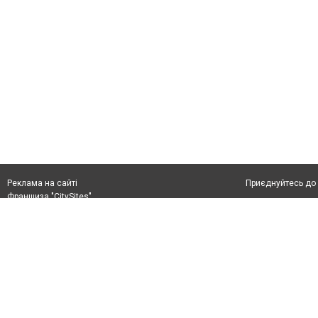
Приєднуйтесь до 
Реклама на сайті
Франшиза "CitySites"
+38 (050) 426 26 24
Автори проєкту
м. Слов’янськ, вул. Банківська, 56, індекс: 84107
Допускається цит
Ідентифікатор у Реєстрі R40-05099
тексті обов'язко
info@6262.com.ua
розміщення прямо
+38 (050) 426 26 24
абзацу в тексті 
Матеріали з плаш