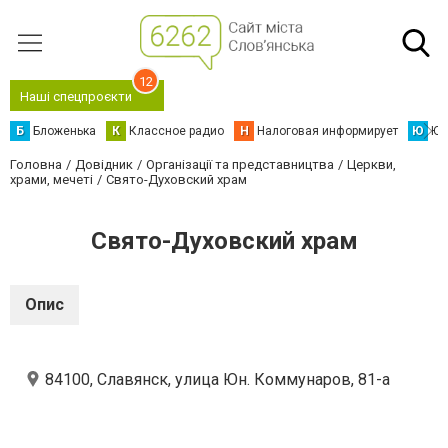
12
Наші спецпроєкти
Б
Бложенька
К
Классное радио
Н
Налоговая информирует
Ю
Юс
Головна
Довідник
Організації та представництва
Церкви,
храми, мечеті
Свято-Духовский храм
Свято-Духовский храм
Опис
84100, Славянск, улица Юн. Коммунаров, 81-а