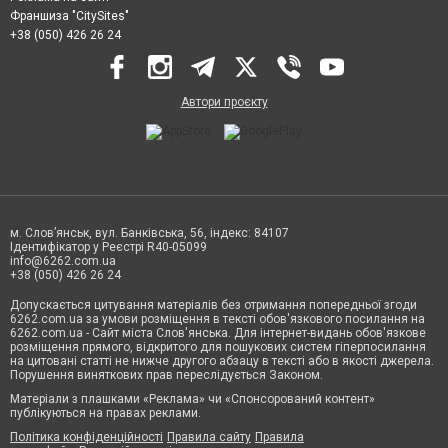
Франшиза "CitySites"
+38 (050) 426 26 24
Автори проєкту
м. Слов’янськ, вул. Банківська, 56, індекс: 84107
Ідентифікатор у Реєстрі R40-05099
info@6262.com.ua
+38 (050) 426 26 24
Допускається цитування матеріалів без отримання попередньої згоди
6262.com.ua за умови розміщення в тексті обов'язкового посилання на
6262.com.ua - Сайт міста Слов'янська. Для інтернет-видань обов'язкове
розміщення прямого, відкритого для пошукових систем гіперпосилання
на цитовані статті не нижче другого абзацу в тексті або в якості джерела.
Порушення виняткових прав переслідується Законом.
Матеріали з плашками «Реклама» чи «Спонсорований контент»
публікуються на правах реклами.
Політика конфіденційності
Правила сайту
Правила