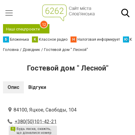
12
Наші спецпроєкти
Б
Бложенька
К
Классное радио
Н
Налоговая информирует
Ю
Юс
Головна
Довідник
Гостевой дом " Лесной"
Гостевой дом " Лесной"
Опис
Відгуки
84100, Яцкое, Свободы, 104
+380(50)101-42-21
Будь ласка, скажіть,
що дізналися номер