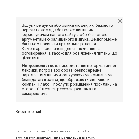
Відгук - це думка або оцінка людей, які бажають
передати досвід або враження іншим
користувачам нашого сайту з обов'язковою
аргументацією залишеного відгука. Це допоможе
багатьом прийняти правильне рішення.
Коментарі призначені для спілкування та
обговорення, а також для роз'яснення питань, що
цікавлять.
Не дозволяється:
використання ненормативної
лексики, погроз або образ; безпосереднє
порівняння з іншими конкуруючими компаніями;
безпідставні заяви, що ображають діяльність
компанії і / або її послуги; розміщення посилань на
сторонні інтернет-ресурси; реклама та
самореклама.
Введіть email:
Ваш e-mail не відображатиметься на сайті
або
Авторизуйтесь
для написання відгуку