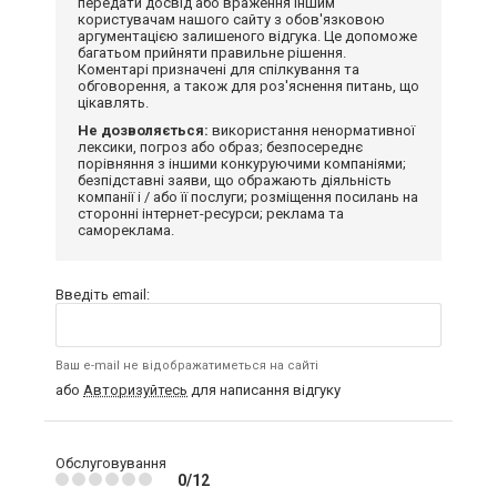
передати досвід або враження іншим
користувачам нашого сайту з обов'язковою
аргументацією залишеного відгука. Це допоможе
багатьом прийняти правильне рішення.
Коментарі призначені для спілкування та
обговорення, а також для роз'яснення питань, що
цікавлять.
Не дозволяється:
використання ненормативної
лексики, погроз або образ; безпосереднє
порівняння з іншими конкуруючими компаніями;
безпідставні заяви, що ображають діяльність
компанії і / або її послуги; розміщення посилань на
сторонні інтернет-ресурси; реклама та
самореклама.
Введіть email:
Ваш e-mail не відображатиметься на сайті
або
Авторизуйтесь
для написання відгуку
Обслуговування
0/12