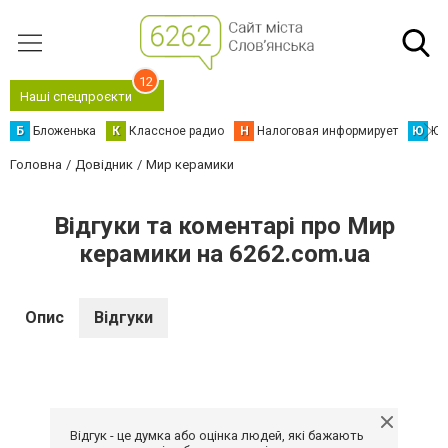
12
Наші спецпроєкти
Б
Бложенька
К
Классное радио
Н
Налоговая информирует
Ю
Юс
Головна
Довідник
Мир керамики
Відгуки та коментарі про Мир
керамики на 6262.com.ua
Опис
Відгуки
Відгук - це думка або оцінка людей, які бажають