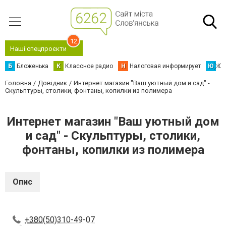
12
Наші спецпроєкти
Б
Бложенька
К
Классное радио
Н
Налоговая информирует
Ю
Юс
Головна
Довідник
Интернет магазин "Ваш уютный дом и сад" -
Скульптуры, столики, фонтаны, копилки из полимера
Интернет магазин "Ваш уютный дом
и сад" - Скульптуры, столики,
фонтаны, копилки из полимера
Опис
+380(50)310-49-07