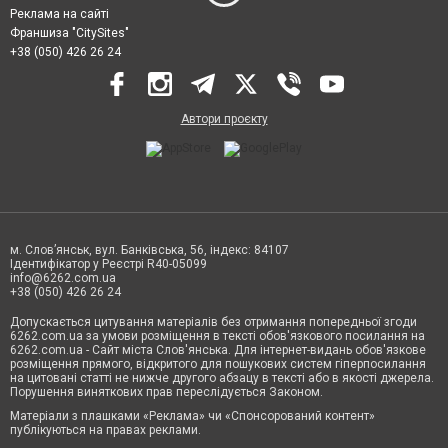
Реклама на сайті
Франшиза "CitySites"
+38 (050) 426 26 24
Автори проєкту
м. Слов’янськ, вул. Банківська, 56, індекс: 84107
Ідентифікатор у Реєстрі R40-05099
info@6262.com.ua
+38 (050) 426 26 24
Допускається цитування матеріалів без отримання попередньої згоди
6262.com.ua за умови розміщення в тексті обов'язкового посилання на
6262.com.ua - Сайт міста Слов'янська. Для інтернет-видань обов'язкове
розміщення прямого, відкритого для пошукових систем гіперпосилання
на цитовані статті не нижче другого абзацу в тексті або в якості джерела.
Порушення виняткових прав переслідується Законом.
Матеріали з плашками «Реклама» чи «Спонсорований контент»
публікуються на правах реклами.