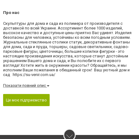
Про нас
Скульптуры для дома и сада из полимера от производителя с
доставкой по всей Украине. Ассортимент более 1000 изделий,
высокое качество и доступные цены приятно Вас удивят. Изделия
безопасны для человека, устойчивы ко всем погодным условиям.
Журнальные стеклянные столики статуи, декоративные фонтаны
для дома, сада и пруда, торшеры, садовые светильники, садово-
парковые фигуры, цветочницы, большие копилки фигурки - это
настоящие произведения искусства, которые станут достойным
украшением Вашего дома и сада, и Вы полюбите их с первого
взгляда! Хотите жить в окружении красоты? Обращайтесь, и мы
исполним Ваши пожелания в обещанный срок! Ваш уютный дом и
сад https://su-venir.com.ua/
Показати повний опис
Це моє підприємство