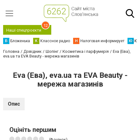
12
Наші спецпроєкти
Б
Бложенька
К
Классное радио
Н
Налоговая информирует
Ю
Юс
Головна
Довідник
Шопінг
Косметика і парфумерія
Eva (Ева),
eva.ua та EVA Beauty - мережа магазинів
Eva (Ева), eva.ua та EVA Beauty -
мережа магазинів
Опис
Оцініть першим
(
0
оцінок)