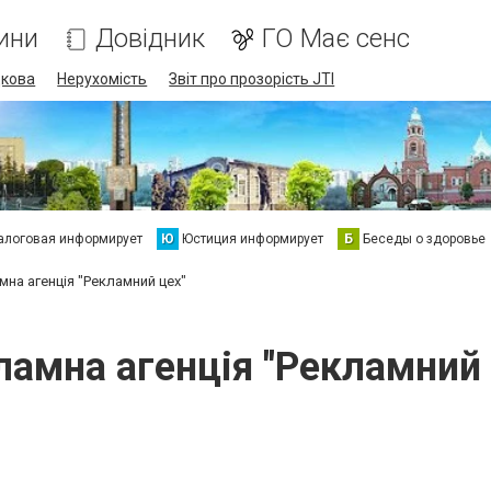
ини
Довідник
ГО Має сенс
дкова
Нерухомість
Звіт про прозорість JTI
алоговая информирует
Ю
Юстиция информирует
Б
Беседы о здоровье
мна агенція "Рекламний цех"
ламна агенція "Рекламний 