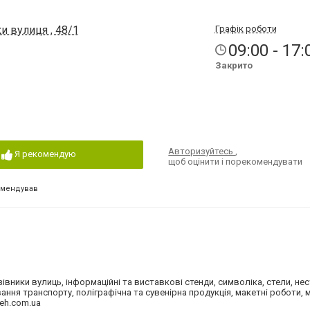
и вулиця , 48/1
Графік роботи
09:00 - 17:
Закрито
Авторизуйтесь
,
Я рекомендую
щоб оцінити і порекомендувати
омендував
азівники вулиць, інформаційні та виставкові стенди, символіка, стели, не
ня транспорту, поліграфічна та сувенірна продукція, макетні роботи, 
ceh.com.ua