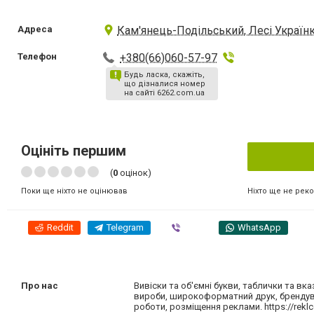
Адреса
Кам'янець-Подільський, Лесі Українк
Телефон
+380(66)060-57-97
Будь ласка, скажіть,
що дізналися номер
на сайті 6262.com.ua
Оцініть першим
(
0
оцінок)
Ніхто ще не рек
Поки ще ніхто не оцінював
Reddit
Telegram
Viber
WhatsApp
Про нас
Вивіски та об'ємні букви, таблички та вк
вироби, широкоформатний друк, брендуван
роботи, розміщення реклами. https://rekl