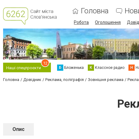
Головна
Нов
Робота
Оголошення
Дові
12
Б
Бложенька
К
Классное радио
Н
Н
Наші спецпроєкти
Головна
Довідник
Реклама, поліграфія
Зовнішня реклама
Рекла
Рек
Опис