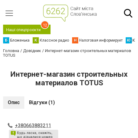
12
Наші спецпроєкти
Б
Бложенька
К
Классное радио
Н
Налоговая информирует
Ю
Юс
Головна
Довідник
Интернет-магазин строительных материалов
TOTUS
Интернет-магазин строительных
материалов TOTUS
Опис
Відгуки (1)
+380663883211
Будь ласка, скажіть,
що дізналися номер