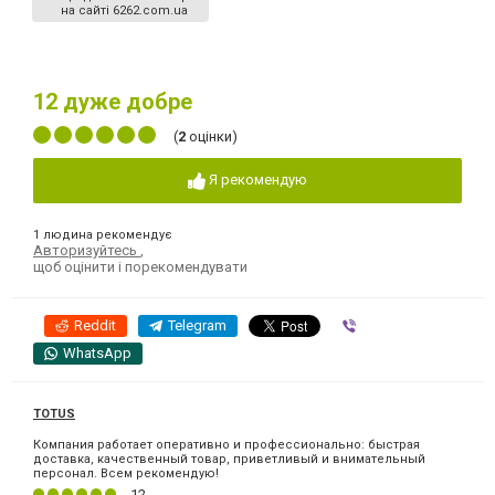
на сайті 6262.com.ua
12
дуже добре
(
2
оцінки)
Я рекомендую
1 людина рекомендує
Авторизуйтесь
,
щоб оцінити і порекомендувати
Reddit
Telegram
Viber
WhatsApp
TOTUS
Компания работает оперативно и профессионально: быстрая
доставка, качественный товар, приветливый и внимательный
персонал. Всем рекомендую!
12