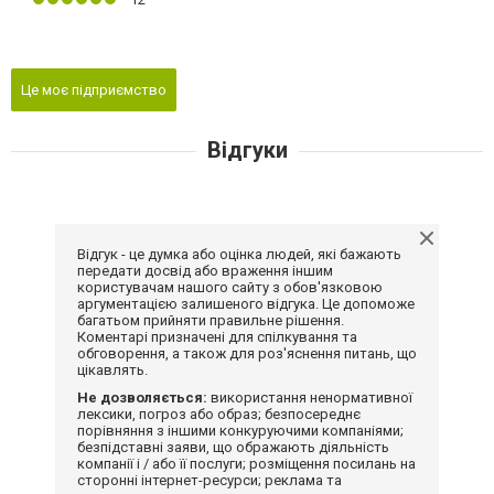
Це моє підприємство
Відгуки
Відгук - це думка або оцінка людей, які бажають
передати досвід або враження іншим
користувачам нашого сайту з обов'язковою
аргументацією залишеного відгука. Це допоможе
багатьом прийняти правильне рішення.
Коментарі призначені для спілкування та
обговорення, а також для роз'яснення питань, що
цікавлять.
Не дозволяється:
використання ненормативної
лексики, погроз або образ; безпосереднє
порівняння з іншими конкуруючими компаніями;
безпідставні заяви, що ображають діяльність
компанії і / або її послуги; розміщення посилань на
сторонні інтернет-ресурси; реклама та