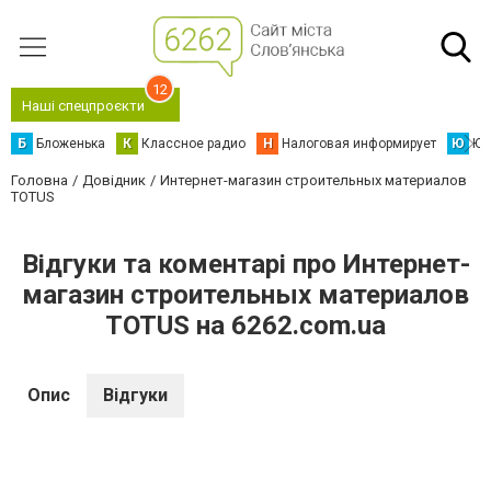
12
Наші спецпроєкти
Б
Бложенька
К
Классное радио
Н
Налоговая информирует
Ю
Юс
Головна
Довідник
Интернет-магазин строительных материалов
TOTUS
Відгуки та коментарі про Интернет-
магазин строительных материалов
TOTUS на 6262.com.ua
Опис
Відгуки